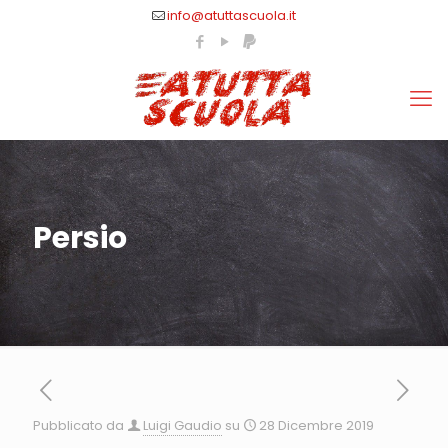
info@atuttascuola.it
Persio
Pubblicato da
Luigi Gaudio
su
28 Dicembre 2019