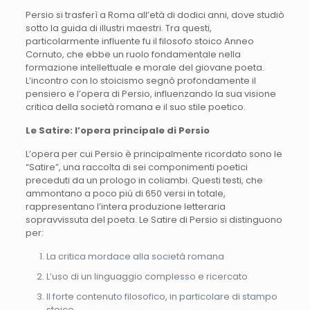
Persio si trasferì a Roma all’età di dodici anni, dove studiò
sotto la guida di illustri maestri. Tra questi,
particolarmente influente fu il filosofo stoico Anneo
Cornuto, che ebbe un ruolo fondamentale nella
formazione intellettuale e morale del giovane poeta.
L’incontro con lo stoicismo segnò profondamente il
pensiero e l’opera di Persio, influenzando la sua visione
critica della società romana e il suo stile poetico.
Le Satire: l’opera principale di Persio
L’opera per cui Persio è principalmente ricordato sono le
“Satire”, una raccolta di sei componimenti poetici
preceduti da un prologo in coliambi. Questi testi, che
ammontano a poco più di 650 versi in totale,
rappresentano l’intera produzione letteraria
sopravvissuta del poeta. Le Satire di Persio si distinguono
per:
La critica mordace alla società romana
L’uso di un linguaggio complesso e ricercato
Il forte contenuto filosofico, in particolare di stampo
stoico