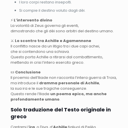
I loro corpi restano insepolti.
Si compie il destino voluto dagli dèi.
⚡
L’intervento divino
La volontà di Zeus governa gli eventi,
dimostrando che gli dèi sono arbitri del destino umano.
⚔️
Lo scontro tra Achille e Agamennone
Il conflitto nasce da un litigio tra i due capi achei,
che si contendono una schiava.
Questo porta Achille a ritirarsi dal combattimento,
mettendo in crisi l’intero esercito greco.
📜
Conclusione
Il proemio dell’Iliade non racconta l’intera guerra di Troia,
ma introduce il
dramma personale di Achille
,
la sua ira e le sue tragiche conseguenze.
Questo rende l’Iliade
un poema epico, ma anche
profondamente umano
.
Solo traduzione del Testo originale in
greco
Cantami l’
ira
, o Diva, d’
Achille
figliuol di Pelèo