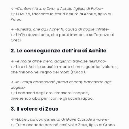
🔹
«Cantami l’ira, o Diva, d’Achille figliuol di Pelèo»
👉 O Musa, racconta la storia dell’ira di Achille, figlio di
Peleo.
🔹
«funesta, che agli Achei fu causa di doglie infinite»
👉 Un’ira devastante, che portò immense sofferenze ai
Greci.
2. Le conseguenze dell’ira di Achille
🔹
«e molte alme d’eroi gagliardi travolse nell’Orco»
👉 L’ira di Achille causò la morte di molti guerrieri valorosi,
che finirono nel regno dei morti (l’Orco).
🔹
«e i corpi abbandonò preda ai cani, banchetto agli
augelli.»
👉 I cadaveri degli eroi rimasero insepolti,
divenendo cibo per i cani e gli uccelli rapaci.
3. Il volere di Zeus
🔹
«Ebbe così compimento di Giove Croníde il volere»
👉 Tutto accadde perché così volle Zeus, figlio di Crono.