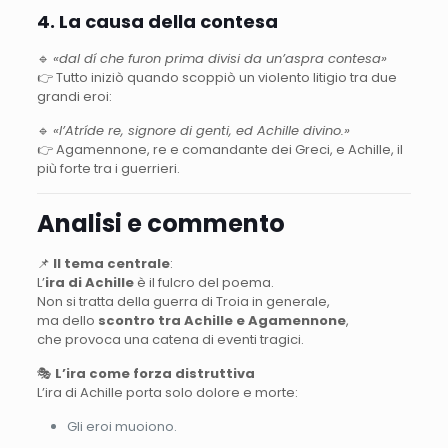
4. La causa della contesa
🔹
«dal dí che furon prima divisi da un’aspra contesa»
👉 Tutto iniziò quando scoppiò un violento litigio tra due
grandi eroi:
🔹
«l’Atríde re, signore di genti, ed Achille divino.»
👉 Agamennone, re e comandante dei Greci, e Achille, il
più forte tra i guerrieri.
Analisi e commento
📌
Il tema centrale
:
L’
ira di Achille
è il fulcro del poema.
Non si tratta della guerra di Troia in generale,
ma dello
scontro tra Achille e Agamennone
,
che provoca una catena di eventi tragici.
🎭
L’ira come forza distruttiva
L’ira di Achille porta solo dolore e morte:
Gli eroi muoiono.