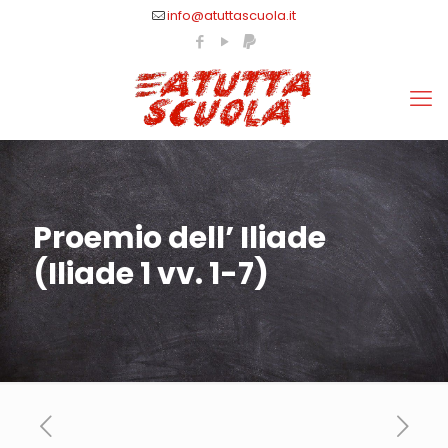
info@atuttascuola.it
Proemio dell’ Iliade
(Iliade 1 vv. 1-7)