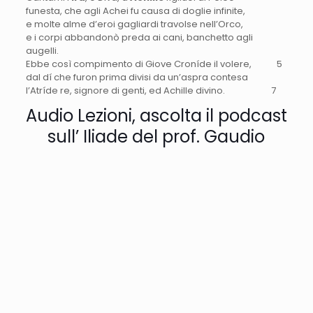
funesta, che agli Achei fu causa di doglie infinite,
e molte alme d’eroi gagliardi travolse nell’Orco,
e i corpi abbandonò preda ai cani, banchetto agli
augelli.
Ebbe così compimento di Giove Croníde il volere, 5
dal dí che furon prima divisi da un’aspra contesa
l’Atríde re, signore di genti, ed Achille divino. 7
Audio Lezioni, ascolta il podcast
sull’ Iliade del prof. Gaudio