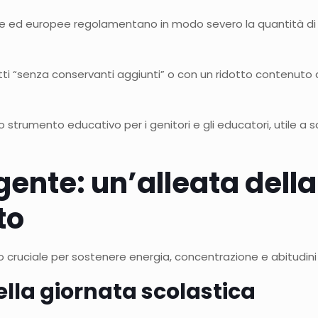
ane ed europee regolamentano in modo severo la quantità di
tti “senza conservanti aggiunti” o con un ridotto contenuto d
strumento educativo per i genitori e gli educatori, utile a s
gente: un
’
alleata della
to
 cruciale per sostenere energia, concentrazione e abitudini
ella giornata scolastica