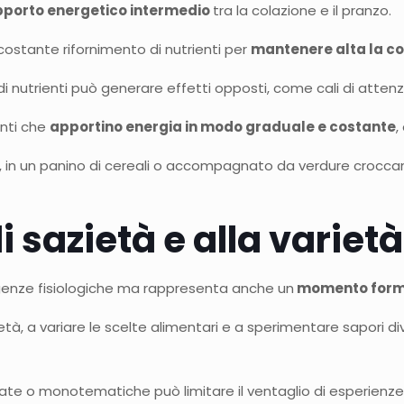
porto energetico intermedio
tra la colazione e il pranzo.
n costante rifornimento di nutrienti per
mantenere alta la c
utrienti può generare effetti opposti, come cali di attenzi
enti che
apportino energia in modo graduale e costante
,
cia, in un panino di cereali o accompagnato da verdure crocca
 sazietà e alla varietà
genze fisiologiche ma rappresenta anche un
momento form
età, a variare le scelte alimentari e a sperimentare sapori div
te o monotematiche può limitare il ventaglio di esperienze