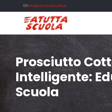
info@atuttascuola.it
Prosciutto Cot
Intelligente: E
Scuola