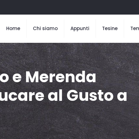
Home
Chi siamo
Appunti
Tesine
Te
to e Merenda
ducare al Gusto a