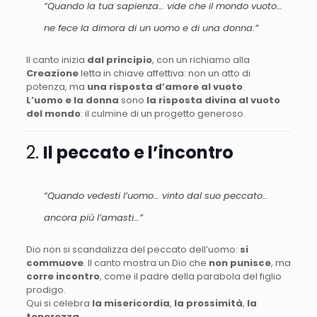
“Quando la tua sapienza… vide che il mondo vuoto…
ne fece la dimora di un uomo e di una donna.”
Il canto inizia
dal principio
, con un richiamo alla
Creazione
letta in chiave affettiva: non un atto di
potenza, ma
una risposta d’amore al vuoto
.
L’uomo e la donna
sono
la risposta divina al vuoto
del mondo
: il culmine di un progetto generoso.
2.
Il peccato e l’incontro
“Quando vedesti l’uomo… vinto dal suo peccato…
ancora più l’amasti…”
Dio non si scandalizza del peccato dell’uomo:
si
commuove
. Il canto mostra un Dio che
non punisce
, ma
corre incontro
, come il padre della parabola del figlio
prodigo.
Qui si celebra
la misericordia
,
la prossimità
,
la
tenerezza
.