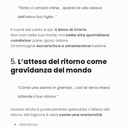
“Tanto ci amasti infine… quanto la vita stessa
dell’unico tuo Figlio…”
Il cuore del canto è qui:
il dono di Cristo
.
Non solo nella sua morte, ma
nella vita quotidiana
condivisa
: pane, gioia, dolore.
Un’immagine
eucaristica e umanissima
insieme.
5.
L’attesa del ritorno come
gravidanza del mondo
“Come una donna in grembo… così la terra intera
attende il tuo ritorno.”
Questa strofa è poeticamente splendida. L’attesa del
ritorno del Signore è vista
come una maternità
:
silenziosa