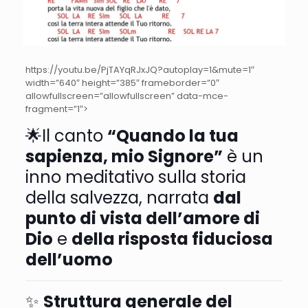
https://youtu.be/PjTAYqRJxJQ?autoplay=1&mute=1″
width=”640″ height=”385″ frameborder=”0″
allowfullscreen=”allowfullscreen” data-mce-
fragment=”1″>
🌟Il canto
“Quando la tua
sapienza, mio Signore”
è un
inno meditativo sulla storia
della salvezza, narrata
dal
punto di vista dell’amore di
Dio
e
della risposta fiduciosa
dell’uomo
✨
Struttura generale del