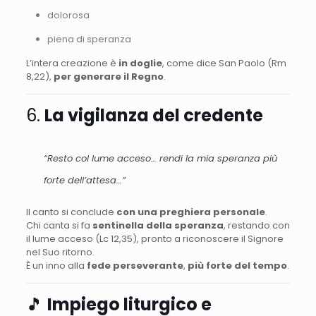
dolorosa
piena di speranza
L’intera creazione è
in doglie
, come dice San Paolo (Rm
8,22),
per generare il Regno
.
6.
La vigilanza del credente
“Resto col lume acceso… rendi la mia speranza più
forte dell’attesa…”
Il canto si conclude
con una preghiera personale
.
Chi canta si fa
sentinella della speranza
, restando con
il lume acceso (Lc 12,35), pronto a riconoscere il Signore
nel Suo ritorno.
È un inno alla
fede perseverante
,
più forte del tempo
.
🎵
Impiego liturgico e