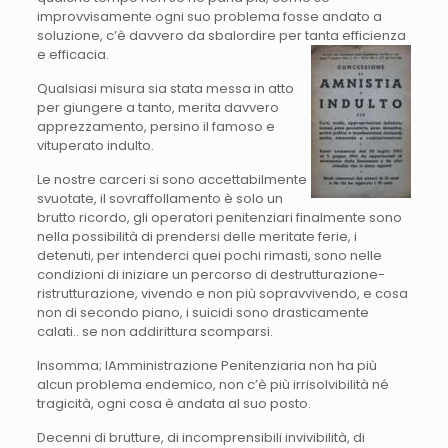
improvvisamente ogni suo problema fosse andato a
soluzione, c’è davvero da sbalordire per tanta efficienza
e efficacia.
Qualsiasi misura sia stata messa in atto
per giungere a tanto, merita davvero
apprezzamento, persino il famoso e
vituperato indulto.
Le nostre carceri si sono accettabilmente
svuotate, il sovraffollamento è solo un
brutto ricordo, gli operatori penitenziari finalmente sono
nella possibilità di prendersi delle meritate ferie, i
detenuti, per intenderci quei pochi rimasti, sono nelle
condizioni di iniziare un percorso di destrutturazione-
ristrutturazione, vivendo e non più sopravvivendo, e cosa
non di secondo piano, i suicidi sono drasticamente
calati.. se non addirittura scomparsi.
Insomma; lAmministrazione Penitenziaria non ha più
alcun problema endemico, non c’è più irrisolvibilità né
tragicità, ogni cosa è andata al suo posto.
Decenni di brutture, di incomprensibili invivibilità, di