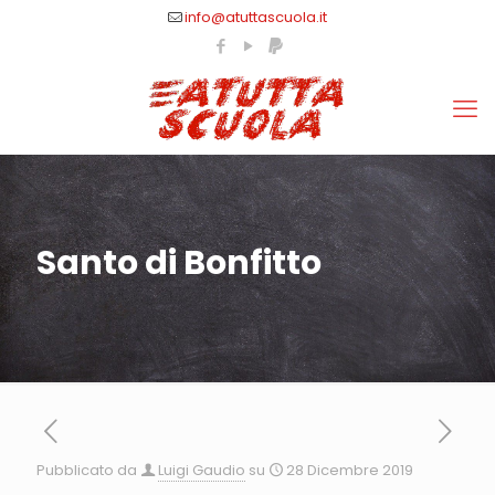
info@atuttascuola.it
Santo di Bonfitto
Pubblicato da
Luigi Gaudio
su
28 Dicembre 2019