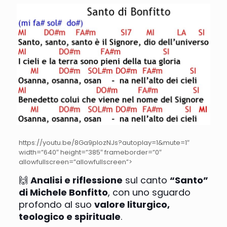
https://youtu.be/8Ga9pIozNJs?autoplay=1&mute=1″
width=”640″ height=”385″ frameborder=”0″
allowfullscreen=”allowfullscreen”>
🙌
Analisi e riflessione
sul canto
“Santo”
di Michele Bonfitto
, con uno sguardo
profondo al suo
valore liturgico,
teologico e spirituale
.