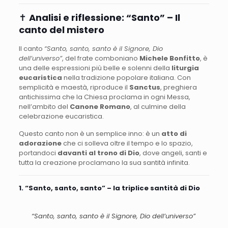
✝️
Analisi e riflessione: “Santo” – Il
canto del mistero
Il canto
“Santo, santo, santo è il Signore, Dio
dell’universo”
, del frate comboniano
Michele Bonfitto
, è
una delle espressioni più belle e solenni della
liturgia
eucaristica
nella tradizione popolare italiana. Con
semplicità e maestà, riproduce il
Sanctus
, preghiera
antichissima che la Chiesa proclama in ogni Messa,
nell’ambito del
Canone Romano
, al culmine della
celebrazione eucaristica.
Questo canto non è un semplice inno: è un
atto di
adorazione
che ci solleva oltre il tempo e lo spazio,
portandoci
davanti al trono di Dio
, dove angeli, santi e
tutta la creazione proclamano la sua santità infinita.
1. “Santo, santo, santo” – la triplice santità di Dio
“Santo, santo, santo è il Signore, Dio dell’universo”