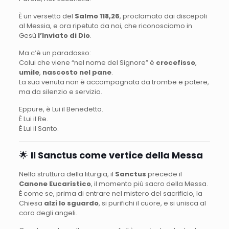
È un versetto del
Salmo 118,26
, proclamato dai discepoli
al Messia, e ora ripetuto da noi, che riconosciamo in
Gesù
l’Inviato di Dio
.
Ma c’è un paradosso:
Colui che viene “nel nome del Signore” è
crocefisso
,
umile
,
nascosto nel pane
.
La sua venuta non è accompagnata da trombe e potere,
ma da silenzio e servizio.
Eppure, è Lui il Benedetto.
È Lui il Re.
È Lui il Santo.
🌟
Il Sanctus come vertice della Messa
Nella struttura della liturgia, il
Sanctus
precede il
Canone Eucaristico
, il momento più sacro della Messa.
È come se, prima di entrare nel mistero del sacrificio, la
Chiesa
alzi lo sguardo
, si purifichi il cuore, e si unisca al
coro degli angeli.