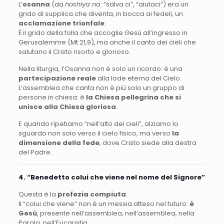
L’
osanna
(da
hoshiya na
: “salva ci”, “aiutaci”) era un
grido di supplica che diventa, in bocca ai fedeli, un
acclamazione trionfale
.
È il grido della folla che accoglie Gesù all’ingresso in
Gerusalemme (Mt 21,9), ma anche il canto dei cieli che
salutano il Cristo risorto e glorioso.
Nella liturgia, l’Osanna non è solo un ricordo: è una
partecipazione reale
alla lode eterna del Cielo.
L’assemblea che canta non è più solo un gruppo di
persone in chiesa: è
la Chiesa pellegrina che si
unisce alla Chiesa gloriosa
.
E quando ripetiamo “nell’alto dei cieli”, alziamo lo
sguardo non solo verso il cielo fisico, ma verso
la
dimensione della fede
, dove Cristo siede alla destra
del Padre.
4. “Benedetto colui che viene nel nome del Signore”
Questa è la
profezia compiuta
.
Il “colui che viene” non è un messia atteso nel futuro:
è
Gesù
, presente nell’assemblea, nell’assemblea, nella
Parola, nell’Eucaristia.