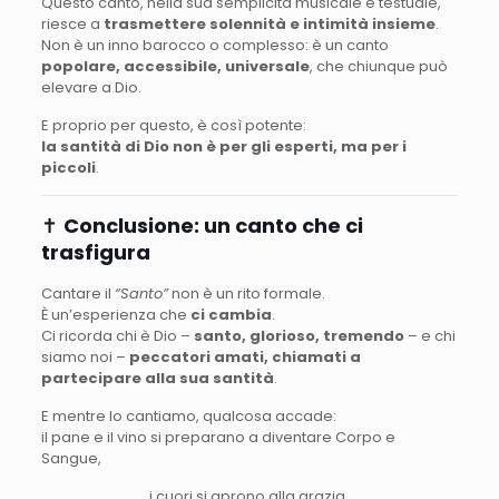
Questo canto, nella sua semplicità musicale e testuale,
riesce a
trasmettere solennità e intimità insieme
.
Non è un inno barocco o complesso: è un canto
popolare, accessibile, universale
, che chiunque può
elevare a Dio.
E proprio per questo, è così potente:
la santità di Dio non è per gli esperti, ma per i
piccoli
.
✝️
Conclusione: un canto che ci
trasfigura
Cantare il
“Santo”
non è un rito formale.
È un’esperienza che
ci cambia
.
Ci ricorda chi è Dio –
santo, glorioso, tremendo
– e chi
siamo noi –
peccatori amati, chiamati a
partecipare alla sua santità
.
E mentre lo cantiamo, qualcosa accade:
il pane e il vino si preparano a diventare Corpo e
Sangue,
i cuori si aprono alla grazia,