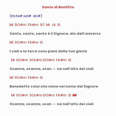
Santo di Bonfitto
(mi fa# sol# do#)
MI DO#m FA#m SI7 MI LA SI
Santo, santo, santo è il Signore, dio dell’universo
MI DO#m FA#m SI
I cieli e la terra sono pieni della tua gloria
MI DO#m SOL#m DO#m FA#m SI
Osanna, osanna, osan – na nell’alto dei cieli
MI DO#m FA#m SI
Benedetto colui che viene nel nome del Signore
MI DO#m SOL#m DO#m FA#m SI
MI
Osanna, osanna, osan – na nell’alto dei cieli