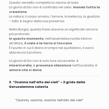
Questo versetto completa la visione di Isaia.
La gloria di Dio non è confinata nel cielo:
inonda tutta la
creazione
.
La natura, il corpo umano, l’amore, la bellezza, la giustizia
– tutto è segno della sua presenza.
Nella liturgia, questa frase assume un significato ancora
più profondo:
in questo momento
, nell’assemblea riunita intorno
all’altare,
il cielo e la terra si toccano
.
È il punto in cui il divino irrompe nel quotidiano, il sacro
abbraccia il profano.
La gloria di Dio non è solo luce accecante: è
misericordia
, è
presenza silenziosa
nell’Eucaristia, è
amore che si dona
.
3. “Osanna nell’alto dei cieli” – il grido della
Gerusalemme celeste
“Osanna, osanna, osanna nell’alto dei cieli”