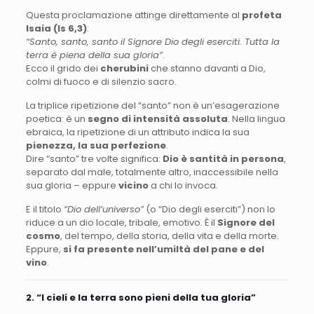
Questa proclamazione attinge direttamente al
profeta
Isaia (Is 6,3)
:
“Santo, santo, santo il Signore Dio degli eserciti. Tutta la
terra è piena della sua gloria”
.
Ecco il grido dei
cherubini
che stanno davanti a Dio,
colmi di fuoco e di silenzio sacro.
La triplice ripetizione del “santo” non è un’esagerazione
poetica: è un
segno di intensità assoluta
. Nella lingua
ebraica, la ripetizione di un attributo indica la sua
pienezza, la sua perfezione
.
Dire “santo” tre volte significa:
Dio è santità in persona
,
separato dal male, totalmente altro, inaccessibile nella
sua gloria – eppure
vicino
a chi lo invoca.
E il titolo
“Dio dell’universo”
(o “Dio degli eserciti”) non lo
riduce a un dio locale, tribale, emotivo. È il
Signore del
cosmo
, del tempo, della storia, della vita e della morte.
Eppure,
si fa presente nell’umiltà del pane e del
vino
.
2. “I cieli e la terra sono pieni della tua gloria”