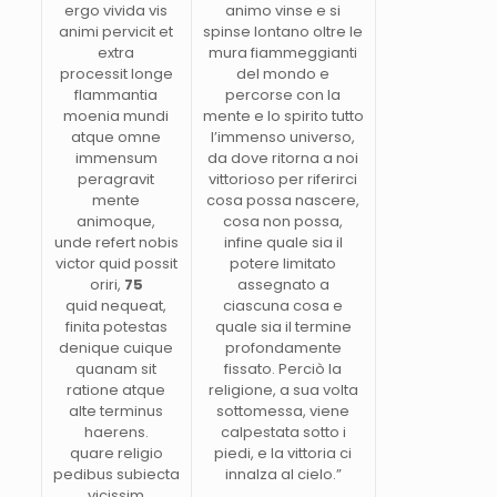
ergo vivida vis
animo vinse e si
animi pervicit et
spinse lontano oltre le
extra
mura fiammeggianti
processit longe
del mondo e
flammantia
percorse con la
moenia mundi
mente e lo spirito tutto
atque omne
l’immenso universo,
immensum
da dove ritorna a noi
peragravit
vittorioso per riferirci
mente
cosa possa nascere,
animoque,
cosa non possa,
unde refert nobis
infine quale sia il
victor quid possit
potere limitato
oriri,
75
assegnato a
quid nequeat,
ciascuna cosa e
finita potestas
quale sia il termine
denique cuique
profondamente
quanam sit
fissato. Perciò la
ratione atque
religione, a sua volta
alte terminus
sottomessa, viene
haerens.
calpestata sotto i
quare religio
piedi, e la vittoria ci
pedibus subiecta
innalza al cielo.”
vicissim