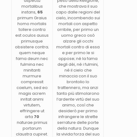
aspectu
peso della Religione,
mortalibus
che mostrava il suo
instans,
65
capo dalle regioni del
primum Graius
cielo, incombendo sui
homo mortalis
mortali con aspetto
tollere contra
orribile, per primo un
est oculos ausus
uomo greco osò
primusque
alzare gli occhi
obsistere contra;
mortali contro di essa
quem neque
e per primo le si
fama deum nec
oppose; né la fama
fulmina nec
degli dèi, né i fulmini,
minitanti
né il cielo che
murmure
minaccia con il suo
compressit
brontolio lo
caelum, sed eo
trattennero, ma anzi
magis acrem
tanto più stimolarono
inritat animi
l’ardente virtù del suo
virtutem,
animo, così che
effringere ut
desiderò per primo
arta
70
infrangere le strette
naturae primus
serrature delle porte
portarum
della natura. Dunque
claustra cupiret.
la vivida forza del suo