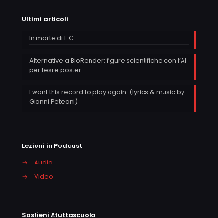
Ultimi articoli
In morte di F.G.
Alternative a BioRender: figure scientifiche con l’AI
per tesi e poster
I want this record to play again! (lyrics & music by
Gianni Peteani)
Lezioni in Podcast
→
Audio
→
Video
Sostieni Atuttascuola