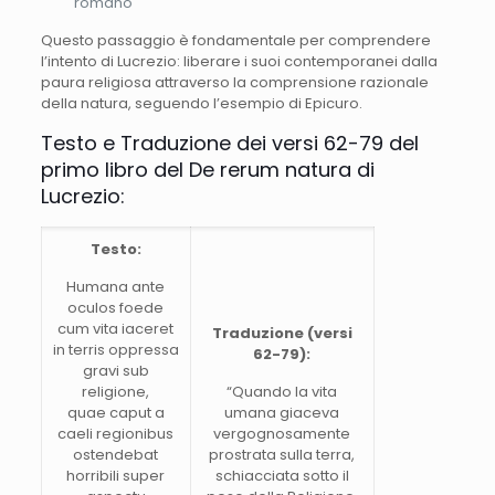
romano
Questo passaggio è fondamentale per comprendere
l’intento di Lucrezio: liberare i suoi contemporanei dalla
paura religiosa attraverso la comprensione razionale
della natura, seguendo l’esempio di Epicuro.
Testo e Traduzione dei versi 62-79 del
primo libro del De rerum natura di
Lucrezio:
Testo:
Humana ante
oculos foede
cum vita iaceret
Traduzione
(versi
in terris oppressa
62-79):
gravi sub
religione,
“Quando la vita
quae caput a
umana giaceva
caeli regionibus
vergognosamente
ostendebat
prostrata sulla terra,
horribili super
schiacciata sotto il