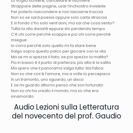
Lo voglio scrivere, cancellare e riscrivere
Strappare delle pagine, usar l’inchiostro invisibile
Per poterlo nascondere e non lasciarne traccia
Non so se sarà poesia oppure solo carta straccia
E in fondo c’ho solo vent’anni, ma sai che cosa sento?
Tutta la vita davanti eppure sto perdendo tempo
C’è chi corre perché scappa e poi chi corre perché
insegue
Io corro perché solo quello mi fa stare bene
Salgo sopra questo palco per giocare con la vita
Ma se mi si spezza il fiato, se poi spezzo la matita?
Più in basso è il punto di partenza, più alta è la salita
Ma spero che il panorama valga tutta ‘sta fatica
Non so che cos’è l’amore, ma a volte lo percepisco
In un tramonto, uno sguardo, un disco
E se mi guardo attorno penso che son fortunato
Non so chi ha creato il mondo, ma so che era
innamorato
Audio Lezioni sulla Letteratura
del novecento del prof. Gaudio