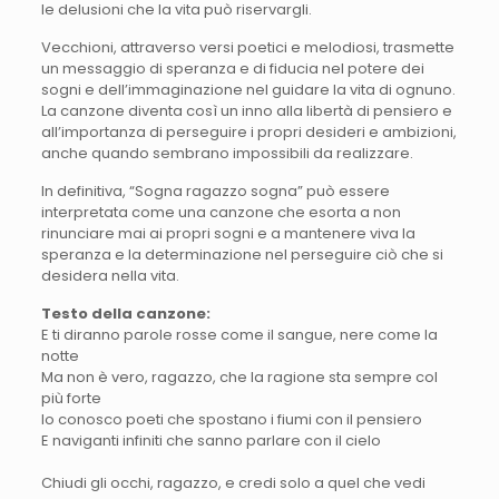
le delusioni che la vita può riservargli.
Vecchioni, attraverso versi poetici e melodiosi, trasmette
un messaggio di speranza e di fiducia nel potere dei
sogni e dell’immaginazione nel guidare la vita di ognuno.
La canzone diventa così un inno alla libertà di pensiero e
all’importanza di perseguire i propri desideri e ambizioni,
anche quando sembrano impossibili da realizzare.
In definitiva, “Sogna ragazzo sogna” può essere
interpretata come una canzone che esorta a non
rinunciare mai ai propri sogni e a mantenere viva la
speranza e la determinazione nel perseguire ciò che si
desidera nella vita.
Testo della canzone:
E ti diranno parole rosse come il sangue, nere come la
notte
Ma non è vero, ragazzo, che la ragione sta sempre col
più forte
Io conosco poeti che spostano i fiumi con il pensiero
E naviganti infiniti che sanno parlare con il cielo
Chiudi gli occhi, ragazzo, e credi solo a quel che vedi