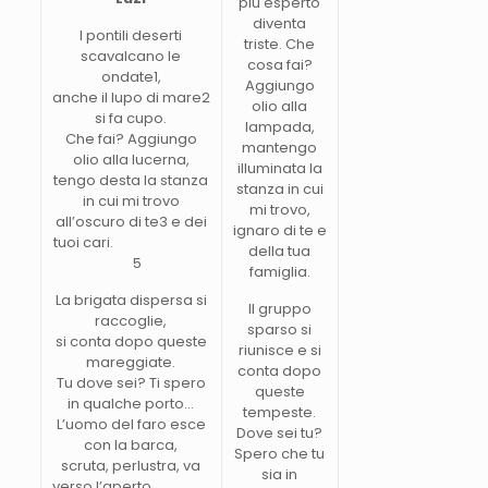
più esperto
diventa
I pontili deserti
triste. Che
scavalcano le
cosa fai?
ondate1,
Aggiungo
anche il lupo di mare2
olio alla
si fa cupo.
lampada,
Che fai? Aggiungo
mantengo
olio alla lucerna,
illuminata la
tengo desta la stanza
stanza in cui
in cui mi trovo
mi trovo,
all’oscuro di te3 e dei
ignaro di te e
tuoi cari.
della tua
5
famiglia.
La brigata dispersa si
Il gruppo
raccoglie,
sparso si
si conta dopo queste
riunisce e si
mareggiate.
conta dopo
Tu dove sei? Ti spero
queste
in qualche porto…
tempeste.
L’uomo del faro esce
Dove sei tu?
con la barca,
Spero che tu
scruta, perlustra, va
sia in
verso l’aperto.