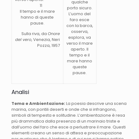
qualche
11
porto sicuro.
Il tempo e il mare
L’uomo del
hanno di queste
faro esce
pause.
con la barca,
osserva,
Sulla riva, da
Onore
esplora, va
del vero
, Venezia, Neri
verso il mare
Pozza, 1957
aperto. Il
tempo e il
mare hanno
queste
pause.
Analisi
Tema e Ambientazione:
La poesia descrive una scena
marina, con pontili deserti e onde che si infrangono,
simboli di tempesta e solitudine. L’ambientazione è resa
più drammatica dalla presenza di un marinaio triste e
dall’uomo del faro che esce a perlustrare il mare. Questi
elementi creano un senso di attesa e preoccupazione
per qualcuno che è lontano e di cui non si hanno notizie.