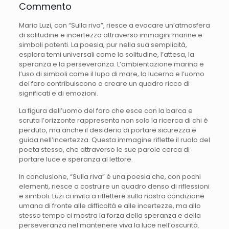
Commento
Mario Luzi, con “Sulla riva”, riesce a evocare un’atmosfera
di solitudine e incertezza attraverso immagini marine e
simboli potenti. La poesia, pur nella sua semplicità,
esplora temi universali come la solitudine, l’attesa, la
speranza e la perseveranza. L’ambientazione marina e
l’uso di simboli come il lupo di mare, la lucerna e l’uomo
del faro contribuiscono a creare un quadro ricco di
significati e di emozioni.
La figura dell’uomo del faro che esce con la barca e
scruta l’orizzonte rappresenta non solo la ricerca di chi è
perduto, ma anche il desiderio di portare sicurezza e
guida nell’incertezza. Questa immagine riflette il ruolo del
poeta stesso, che attraverso le sue parole cerca di
portare luce e speranza al lettore.
In conclusione, “Sulla riva” è una poesia che, con pochi
elementi, riesce a costruire un quadro denso di riflessioni
e simboli. Luzi ci invita a riflettere sulla nostra condizione
umana di fronte alle difficoltà e alle incertezze, ma allo
stesso tempo ci mostra la forza della speranza e della
perseveranza nel mantenere viva la luce nell’oscurità.