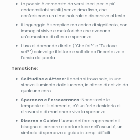
La poesia è composta da versi liberi, per lo più
endecasillabi sciolti) senza rima fissa, che
conferiscono un ritmo naturale e discorsivo al testo.
Il linguaggio è semplice ma carico di significato, con
immagini visive e metaforiche che evocano
un’atmosfera di attesa e speranza.
L’uso di domande dirette (“Che fai?” e “Tu dove
sei?”) coinvolge il lettore e sottolinea l’incertezza e
l’ansia del poeta.
Tematiche:
Solitudine e Attesa:
Il poeta si trova solo, in una
stanza illuminata dalla lucerna, in attesa di notizie da
qualcuno caro.
Speranza e Perseveranza:
Nonostante le
tempeste e l’isolamento, c’è un forte desiderio di
ritrovarsi e di mantenere viva la speranza.
Ricerca e Guida:
L’uomo del faro rappresenta il
bisogno di cercare e portare luce nell’oscurità, un
simbolo di speranza e guida in tempi difficili.