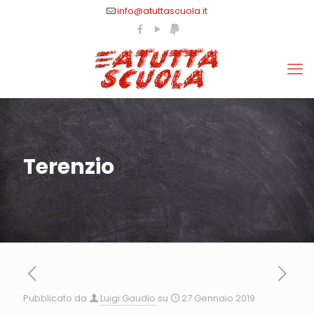
info@atuttascuola.it
Terenzio
Pubblicato da
Luigi Gaudio
su
27 Gennaio 2019