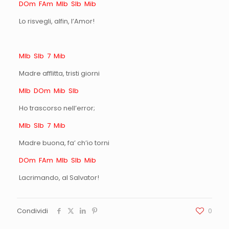
DOm FAm MIb SIb Mib
Lo risvegli, alfin, l’Amor!
MIb SIb 7 Mib
Madre afflitta, tristi giorni
MIb DOm Mib SIb
Ho trascorso nell’error;
MIb SIb 7 Mib
Madre buona, fa’ ch’io torni
DOm FAm MIb SIb Mib
Lacrimando, al Salvator!
Condividi
0