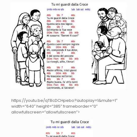
https://youtu.be/qTBcDCHpebo?autoplay=1&mute=1″
width=”640″ height=”385″ frameborder=”0″
allowfullscreen=”allowfullscreen”>