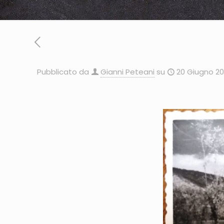
Pubblicato da
Gianni Peteani
su
20 Giugno 2