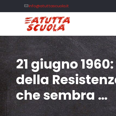
info@atuttascuola.it
21 giugno 1960:
della Resisten
che sembra …