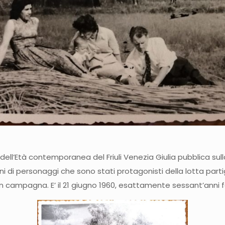
 e dell’Età contemporanea del Friuli Venezia Giulia pubblica s
i di personaggi che sono stati protagonisti della lotta part
in campagna. E’ il 21 giugno 1960, esattamente sessant’anni fa