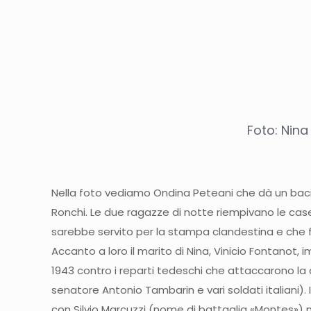
Foto: Nina
Nella foto vediamo Ondina Peteani che dà un baci
Ronchi. Le due ragazze di notte riempivano le case 
sarebbe servito per la stampa clandestina e che 
Accanto a loro il marito di Nina, Vinicio Fontanot, 
1943 contro i reparti tedeschi che attaccarono la c
senatore Antonio Tambarin e vari soldati italiani).
con Silvio Marcuzzi (nome di battaglia «Montes») ne