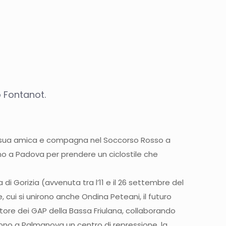
o Fontanot.
ot, sua amica e compagna nel Soccorso Rosso a
rono a Padova per prendere un ciclostile che
 di Gorizia (avvenuta tra l’11 e il 26 settembre del
, cui si unirono anche Ondina Peteani, il futuro
atore dei GAP della Bassa Friulana, collaborando
irono a Palmanova un centro di repressione, la