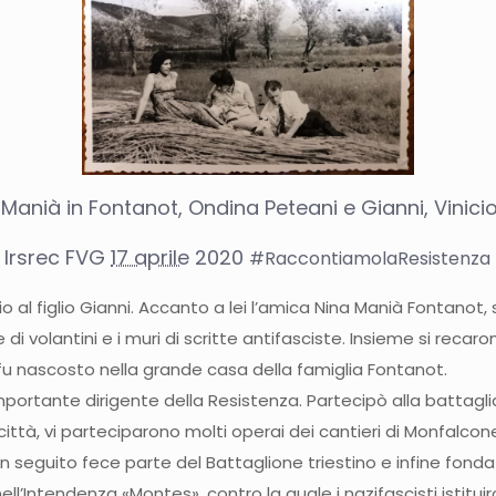
 Manià in Fontanot, Ondina Peteani e Gianni, Vinici
Irsrec FVG
17 aprile
2020
#
RaccontiamolaResistenza
o al figlio Gianni. Accanto a lei l’amica Nina Manià Fontan
di volantini e i muri di scritte antifasciste. Insieme si reca
fu nascosto nella grand
e casa della famiglia Fontanot.
importante dirigente della Resistenza. Partecipò alla battaglia
ittà, vi parteciparono molti operai dei cantieri di Monfalcone
 In seguito fece parte del Battaglione triestino e infine fond
ll’Intendenza «Montes», contro la quale i nazifascisti istitu