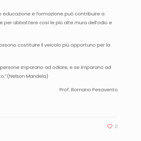
a loro educazione e formazione può contribuire a
re per abbattere così le più alte mura dell’odio e
possono costituire il veicolo più opportuno per la
Le persone imparano ad odiare, e se imparano ad
to.”(Nelson Mandela)
Prof. Romano Pesavento
0