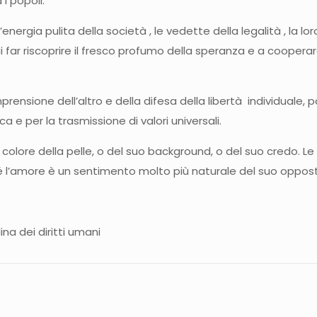
 i popoli.
 l’energia pulita della società , le vedette della legalità , l
ui far riscoprire il fresco profumo della speranza e a coopera
mprensione dell’altro e della difesa della libertà individuale, 
e per la trasmissione di valori universali.
colore della pelle, o del suo background, o del suo credo. 
l’amore è un sentimento molto più naturale del suo oppos
na dei diritti umani