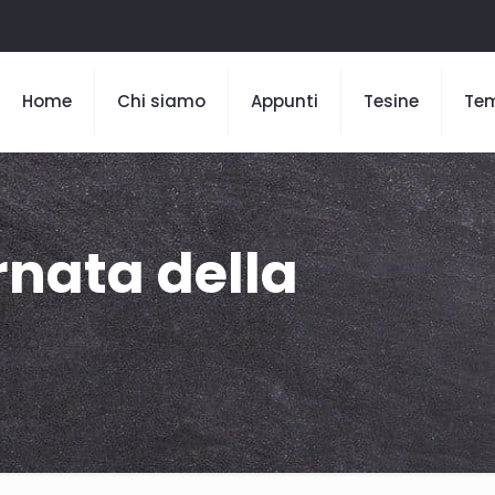
Home
Chi siamo
Appunti
Tesine
Te
rnata della