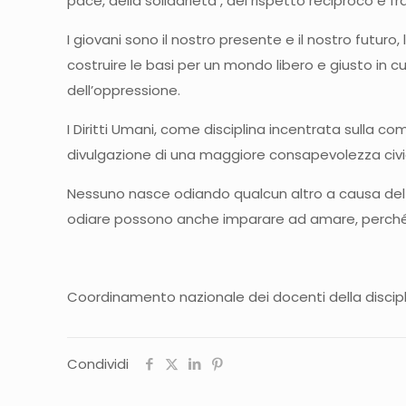
pace, della solidarietà , del rispetto reciproco e fra
I giovani sono il nostro presente e il nostro futuro,
costruire le basi per un mondo libero e giusto in c
dell’oppressione.
I Diritti Umani, come disciplina incentrata sulla co
divulgazione di una maggiore consapevolezza civica 
Nessuno nasce odiando qualcun altro a causa del 
odiare possono anche imparare ad amare, perché 
Coordinamento nazionale dei docenti della discipli
Condividi