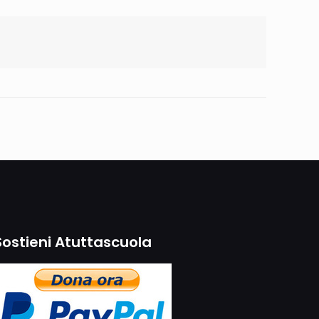
Sostieni Atuttascuola