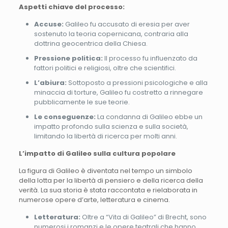
Aspetti chiave del processo:
Accuse:
Galileo fu accusato di eresia per aver
sostenuto la teoria copernicana, contraria alla
dottrina geocentrica della Chiesa.
Pressione politica:
Il processo fu influenzato da
fattori politici e religiosi, oltre che scientifici.
L’abiura:
Sottoposto a pressioni psicologiche e alla
minaccia di torture, Galileo fu costretto a rinnegare
pubblicamente le sue teorie.
Le conseguenze:
La condanna di Galileo ebbe un
impatto profondo sulla scienza e sulla società,
limitando la libertà di ricerca per molti anni.
L’impatto di Galileo sulla cultura popolare
La figura di Galileo è diventata nel tempo un simbolo
della lotta per la libertà di pensiero e della ricerca della
verità. La sua storia è stata raccontata e rielaborata in
numerose opere d’arte, letteratura e cinema.
Letteratura:
Oltre a “Vita di Galileo” di Brecht, sono
numerosi i romanzi e le opere teatrali che hanno