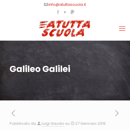
info@atuttascuola.it
Galileo Galilei
Pubblicato da
Luigi Gaudio
su
27 Gennaio 2019