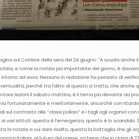
agina sul Corriere della sera del 24 giugno: “A scuola anche il 
izia, e come la notizia più importante del giorno, è davver
intorno ad essa. Nessuno in redazione ha pensato di verificar
ntualità, perché tra l’altro di questo si tratta, che anche qu
are lezioni il sabato mattina, è il tema più rilevante da prop
 aveva fortunatamente e meritoriamente, ancorché con ritardo
sul contrasto alle “classi pollaio” e i tagli agli organici con 
 vari istituti: questa è l’emergenza, questo è lo scandalo. S
ta la notizia a cui dare risalto, questa la battaglia che gli
azzi italiani, al futuro del paese, sa bene che in classi di 27-