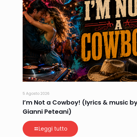
5 Agosto 2026
I’m Not a Cowboy! (lyrics & music b
Gianni Peteani)
Leggi tutto