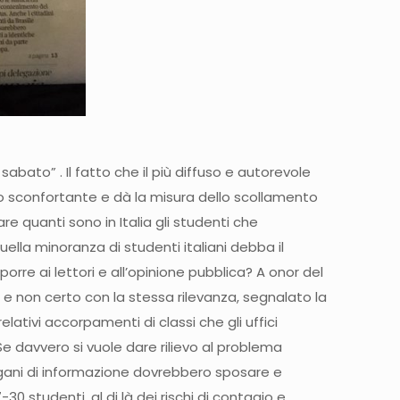
sabato” . Il fatto che il più diffuso e autorevole
o sconfortante e dà la misura dello scollamento
e quanti sono in Italia gli studenti che
ella minoranza di studenti italiani debba il
orre ai lettori e all’opinione pubblica? A onor del
 e non certo con la stessa rilevanza, segnalato la
relativi accorpamenti di classi che gli uffici
e davvero si vuole dare rilievo al problema
 organi di informazione dovrebbero sposare e
30 studenti, al di là dei rischi di contagio e