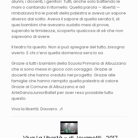
alunni, i docenti, i genitori. Tutti, anche solo battendo le
mani o cantando il ritornello. Quella parola — libertà —
rimbalzava tra le pareti della palestra e aveva un sapore
diverso dal solito. Aveva il sapore di quella serata lì, di
quei bambini che avevano sudato mesi di prove,
superato le timidezze, scoperto qualcosa di sé che non
sapevano di avere.
Il teatro fa questo. Non si può spiegare del tutto, bisogna
viverlo. E chi c’era quella domenica sera lo sa.
Grazie a tutti i bambini della Scuola Primaria di Albuzzano
che si sono messi in gioco con coraggio. Grazie ai
docenti che hanno creduto nel progetto. Grazie alle
famiglie che hanno riempito quella palestra di calore.
Grazie al Comune di Albuzzano e ad
ArteDanzaJuniorBallet per aver reso possibile tutto
questo.
Viva la libertà. Davvero. 🎶
Viva La Libertà – di Jovanotti ‧ 2017