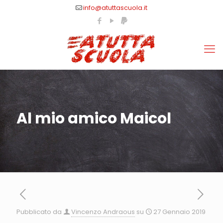
info@atuttascuola.it
Al mio amico Maicol
Pubblicato da
Vincenzo Andraous
su
27 Gennaio 2019