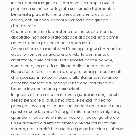
in una ipotesi tangibile di speranza, un tempio ove la
preghiera se ne sta adagiata sui cumuli di domani, in
bella vista più dei lamenti, dei dolori che bruciano il
corpo, con gli occhi accesi sulla notte che giunge
d’improvviso.
Quandera nel mio laboratorio non ho capito, non ho
ascoltato, non sono stato capace di accoglierlo come
dovevo: con la pazienza della speranza.
Anche allora era malato, indifeso agli agguati immunitari,
eppure non sono riuscito a prenderlo per mano, a
analizzare, a elaborare una risposta, anche banale,
sonnolenta, ma eretta a difesa della sua presenza.
Ho preferito fare il maestro, elargire consigli mascherati
di disposizioni, ho continuato a allontanarlo, instillando
certezze pilotate da incongruenze che vorrebbero il
bene, e invece celano presunzioni.
In questo ultimo anno mi ritrovo a guardarlo negli occhi
senza pensare alla sua malattia, e senza impegno
preso, mi avvio spesso alla sua piccola casa: forse tutto
questo accade perché è oggi il mio momento migliore,
quando mi avvicino al mio amico e mi accorgo che c’è
un sentimento altrettanto amico a rendermi la vita più
serena, non perché il senso di colpa mi trascina a lui, non
è un’esternazione del cuore condizionata, è un