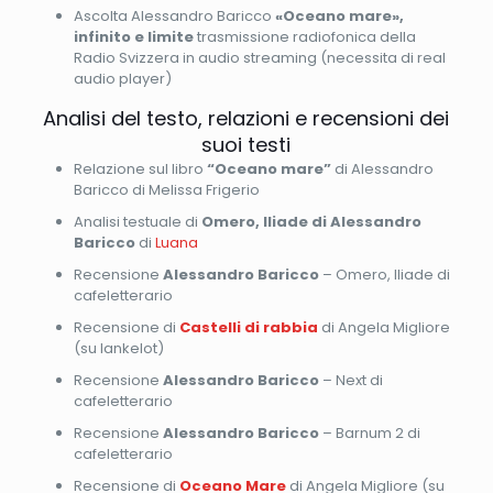
Ascolta Alessandro Baricco
«Oceano mare»,
infinito e limite
trasmissione radiofonica della
Radio Svizzera in audio streaming (necessita di real
audio player)
Analisi del testo, relazioni e recensioni dei
suoi testi
Relazione sul libro
“Oceano mare”
di Alessandro
Baricco
di Melissa Frigerio
Analisi testuale di
Omero, Iliade di Alessandro
Baricco
di
Luana
Recensione
Alessandro Baricco
– Omero, Iliade di
cafeletterario
Recensione di
Castelli di rabbia
di Angela Migliore
(su lankelot)
Recensione
Alessandro Baricco
– Next di
cafeletterario
Recensione
Alessandro Baricco
– Barnum 2 di
cafeletterario
Recensione di
Oceano Mare
di Angela Migliore (su