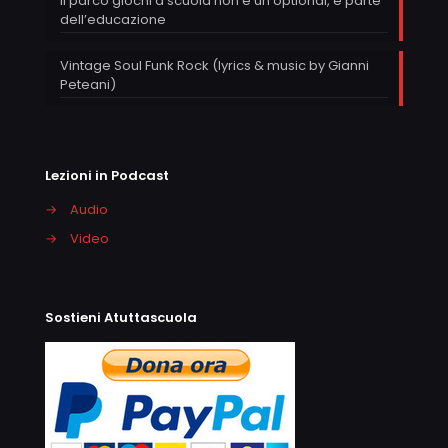
Il parco giochi a scuola non è un optional, è parte
dell’educazione
Vintage Soul Funk Rock (lyrics & music by Gianni
Peteani)
Lezioni in Podcast
→
Audio
→
Video
Sostieni Atuttascuola