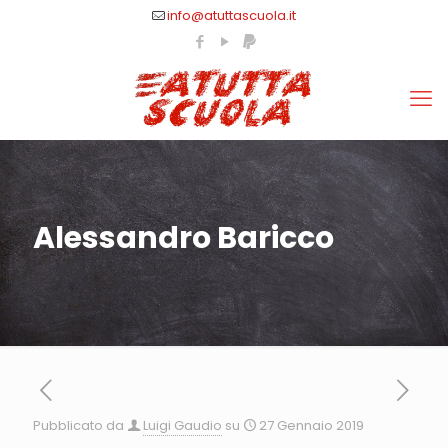
info@atuttascuola.it
Alessandro Baricco
Pubblicato da
Luigi Gaudio
su
27 Gennaio 2019