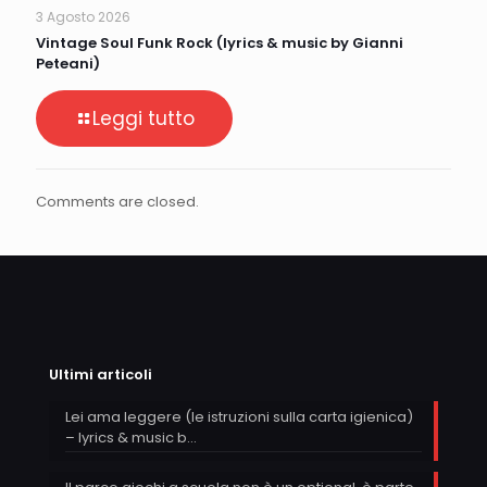
3 Agosto 2026
Vintage Soul Funk Rock (lyrics & music by Gianni
Peteani)
Leggi tutto
Comments are closed.
Ultimi articoli
Lei ama leggere (le istruzioni sulla carta igienica)
– lyrics & music b…