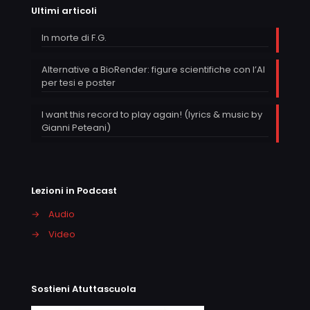
Ultimi articoli
In morte di F.G.
Alternative a BioRender: figure scientifiche con l’AI
per tesi e poster
I want this record to play again! (lyrics & music by
Gianni Peteani)
Lezioni in Podcast
→
Audio
→
Video
Sostieni Atuttascuola