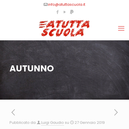
info@atuttascuola.it
AUTUNNO
Pubblicato da
Luigi Gaudio
su
27 Gennaio 2019