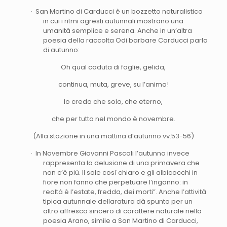
· San Martino di Carducci è un bozzetto naturalistico
in cui i ritmi agresti autunnali mostrano una
umanità semplice e serena. Anche in un’altra
poesia della raccolta Odi barbare Carducci parla
di autunno:
Oh qual caduta di foglie, gelida,
continua, muta, greve, su l’anima!
Io credo che solo, che eterno,
che per tutto nel mondo è novembre.
(Alla stazione in una mattina d’autunno vv.53-56)
· In Novembre Giovanni Pascoli l’autunno invece
rappresenta la delusione di una primavera che
non c’è più. Il sole così chiaro e gli albicocchi in
fiore non fanno che perpetuare l’inganno: in
realtà è l’estate, fredda, dei morti”. Anche l’attività
tipica autunnale dellaratura dà spunto per un
altro affresco sincero di carattere naturale nella
poesia Arano, simile a San Martino di Carducci,