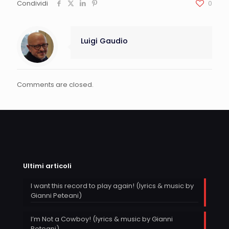
Condividi
0
Luigi Gaudio
Comments are closed.
Ultimi articoli
I want this record to play again! (lyrics & music by
Gianni Peteani)
I’m Not a Cowboy! (lyrics & music by Gianni
Peteani)