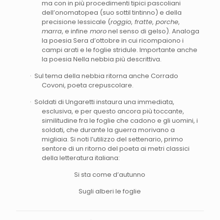
ma con in più procedimenti tipici pascoliani
dell’onomatopea (suo sottil tintinno) e della
precisione lessicale (
roggio
,
fratte
,
porche
,
marra
, e infine
moro
nel senso di gelso). Analoga
la poesia Sera d’ottobre in cui ricompaiono i
campi arati e le foglie stridule. Importante anche
la poesia Nella nebbia più descrittiva.
· Sul tema della nebbia ritorna anche Corrado
Covoni, poeta crepuscolare.
· Soldati di Ungaretti instaura una immediata,
esclusiva, e per questo ancora più toccante,
similitudine fra le foglie che cadono e gli uomini, i
soldati, che durante la guerra morivano a
migliaia. Si noti l’utilizzo del settenario, primo
sentore di un ritorno del poeta ai metri classici
della letteratura italiana:
Si sta come d’autunno
Sugli alberi le foglie