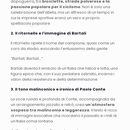
dopoguerra, tra
biciclette, strade polverose e la
passione popolare per il ciclismo
. Non è solo una
celebrazione dell’atleta, ma un affresco di un tempo in
cui le imprese sportive erano un vero e proprio
spettacolo popolare.
2. Il ritornello e l’immagine di Bartali
Il ritornello ripete il nome del campione, quasi come un
coro da stadio, evocando l’entusiasmo della gente:
“Bartali, Bartali…”
Bartali diventa il simbolo di un’Italia che fatica e lotta, una
figura epica che, con il suo pedalare ostinato, incarna i
valori della resistenza e della determinazione.
3. Il tono malinconico e ironico di Paolo Conte
La voce ruvida e profonda di Conte, accompagnata da
un arrangiamento jazzato e retrò, crea
un’atmosfera
sospesa tra malinconia e leggerezza
. Il testo è ricco
di immagini evocative che ricordano il passato e i miti di
un’Italia ormai lontana.