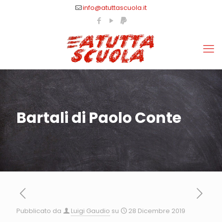
info@atuttascuola.it
Bartali di Paolo Conte
Pubblicato da
Luigi Gaudio
su
28 Dicembre 2019