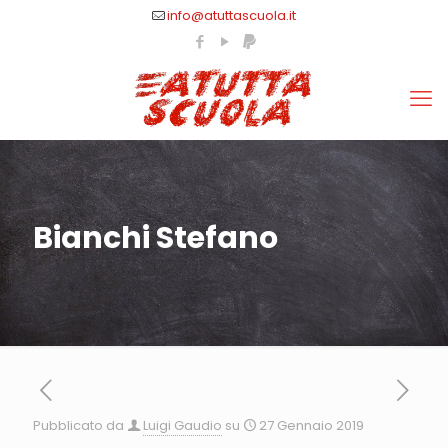
info@atuttascuola.it
Bianchi Stefano
Pubblicato da
Luigi Gaudio
su
27 Gennaio 2019