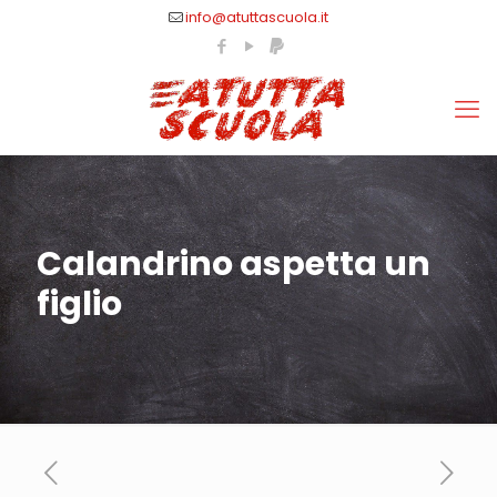
info@atuttascuola.it
Calandrino aspetta un
figlio