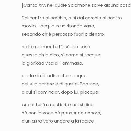
[Canto XIV, nel quale Salamone solve alcuna cosa d
Dal centro al cerchio, e sì dal cerchio al centro
movesi l’acqua in un ritondo vaso,
secondo ch’è percosso fuori o dentro:
ne la mia mente fé sùbito caso
questo ch’io dico, sì come si tacque
la glorïosa vita di Tommaso,
per la similitudine che nacque
del suo parlare e di quel di Beatrice,
a cui sì cominciar, dopo lui, piacque:
«A costui fa mestieri, e nol vi dice
né con la voce né pensando ancora,
d’un altro vero andare a la radice.