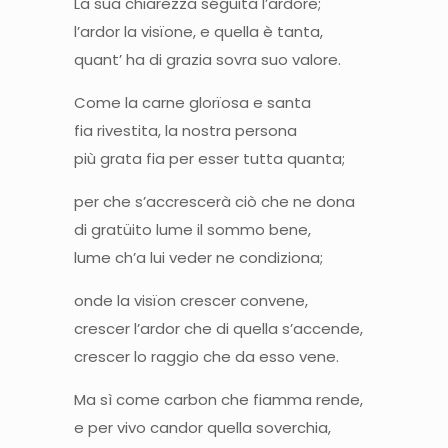
La sua chiarezza séguita l’ardore;
l’ardor la visïone, e quella è tanta,
quant’ ha di grazia sovra suo valore.
Come la carne glorïosa e santa
fia rivestita, la nostra persona
più grata fia per esser tutta quanta;
per che s’accrescerà ciò che ne dona
di gratüito lume il sommo bene,
lume ch’a lui veder ne condiziona;
onde la visïon crescer convene,
crescer l’ardor che di quella s’accende,
crescer lo raggio che da esso vene.
Ma sì come carbon che fiamma rende,
e per vivo candor quella soverchia,