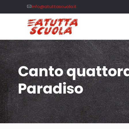
info@atuttascuola.it
Canto quattord
Paradiso