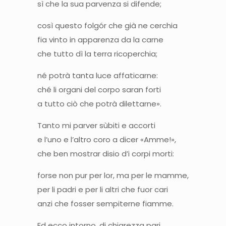
sì che la sua parvenza si difende;
così questo folgór che già ne cerchia
fia vinto in apparenza da la carne
che tutto dì la terra ricoperchia;
né potrà tanta luce affaticarne:
ché li organi del corpo saran forti
a tutto ciò che potrà dilettarne».
Tanto mi parver sùbiti e accorti
e l’uno e l’altro coro a dicer «Amme!»,
che ben mostrar disio d’i corpi morti:
forse non pur per lor, ma per le mamme,
per li padri e per li altri che fuor cari
anzi che fosser sempiterne fiamme.
Ed ecco intorno, di chiarezza pari,