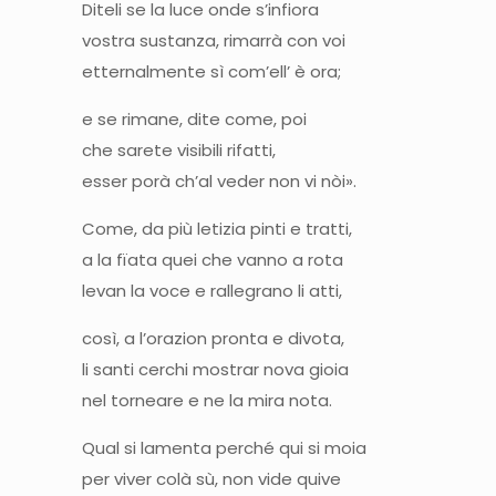
Diteli se la luce onde s’infiora
vostra sustanza, rimarrà con voi
etternalmente sì com’ell’ è ora;
e se rimane, dite come, poi
che sarete visibili rifatti,
esser porà ch’al veder non vi nòi».
Come, da più letizia pinti e tratti,
a la fïata quei che vanno a rota
levan la voce e rallegrano li atti,
così, a l’orazion pronta e divota,
li santi cerchi mostrar nova gioia
nel torneare e ne la mira nota.
Qual si lamenta perché qui si moia
per viver colà sù, non vide quive