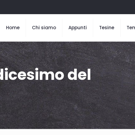
Home
Chi siamo
Appunti
Tesine
Te
icesimo del