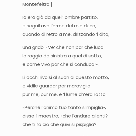
Montefeltro.]
Io era già da quell’ ombre partito,
e seguitava l’orme del mio duca,
quando di retro a me, drizzando ‘l dito,
una gridò: «Ve’ che non par che luca
lo raggio da sinistra a quel di sotto,
e come vivo par che si conduca!».
Li occhi rivolsi al suon di questo motto,
e vidile guardar per maraviglia
pur me, pur me, e ‘l lume ch’era rotto.
«Perché l’animo tuo tanto s’impiglia»,
disse ‘l maestro, «che l’andare allenti?
che ti fa ciò che quivi si pispiglia?