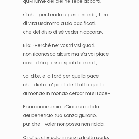
quivi lume del ciel ne fece accorti,
sì che, pentendo e perdonando, fora
di vita uscimmo a Dio pacificati,
che del disio di sé veder n’accora».
E io: «Perché ne’ vostri visi guati,
non riconosco alcun; ma s’a voi piace
cosa ch’io possa, spiriti ben nati,
voi dite, e io farò per quella pace
che, dietro a’ piedi di sì fatta guida,
di mondo in mondo cercar mi si face».
E uno incominciò: «Ciascun si fida
del beneficio tuo sanza giurarlo,
pur che ‘l voler nonpossa non ricida.
Ond’ io, che solo innanzi a li altri parlo,