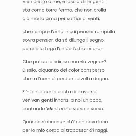
Vien dietro a me, e lascia dir le genti:
sta come torre ferma, che non crolla
già mai la cima per soffiar di venti;
ché sempre l’omo in cui pensier rampolla
sovra pensier, da sé dilunga il segno,
perché la foga l’un de l’altro insolla».
Che potea io ridir, se non «Io vegno»?
Dissilo, alquanto del color consperso
che fa l’uom di perdon talvolta degno.
E ‘ntanto per la costa di traverso
venivan genti innanzi a noi un poco,
cantando ‘
Miserere
‘ a verso a verso.
Quando s’accorser ch’i’ non dava loco
per lo mio corpo al trapassar d’i raggi,