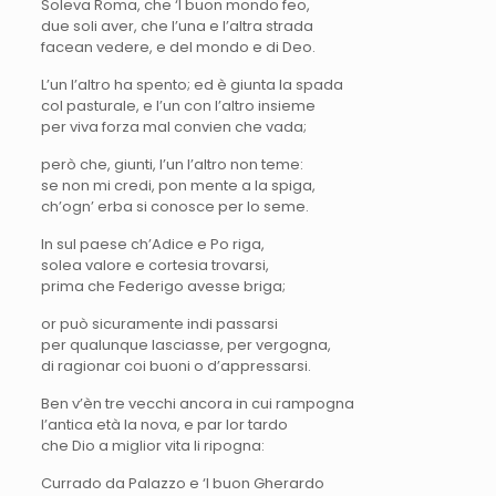
Soleva Roma, che ‘l buon mondo feo,
due soli aver, che l’una e l’altra strada
facean vedere, e del mondo e di Deo.
L’un l’altro ha spento; ed è giunta la spada
col pasturale, e l’un con l’altro insieme
per viva forza mal convien che vada;
però che, giunti, l’un l’altro non teme:
se non mi credi, pon mente a la spiga,
ch’ogn’ erba si conosce per lo seme.
In sul paese ch’Adice e Po riga,
solea valore e cortesia trovarsi,
prima che Federigo avesse briga;
or può sicuramente indi passarsi
per qualunque lasciasse, per vergogna,
di ragionar coi buoni o d’appressarsi.
Ben v’èn tre vecchi ancora in cui rampogna
l’antica età la nova, e par lor tardo
che Dio a miglior vita li ripogna:
Currado da Palazzo e ‘l buon Gherardo