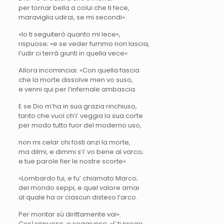
per tornar bella a colui che ti fece,
maraviglia udirai, se mi secondi».
«Io ti seguiterò quanto mi lece»,
rispuose; «e se veder fummo non lascia,
l’udir ci terrà giunti in quella vece».
Allora incominciai: «Con quella fascia
che la morte dissolve men vo suso,
e venni qui per l’infernale ambascia.
E se Dio m’ha in sua grazia rinchiuso,
tanto che vuol ch’i’ veggia la sua corte
per modo tutto fuor del moderno uso,
non mi celar chi fosti anzi la morte,
ma dilmi, e dimmi s’i’ vo bene al varco;
e tue parole fier le nostre scorte».
«Lombardo fui, e fu’ chiamato Marco;
del mondo seppi, e quel valore amai
al quale ha or ciascun disteso l’arco.
Per montar sù dirittamente vai».
Così rispuose, e soggiunse: «I’ ti prego