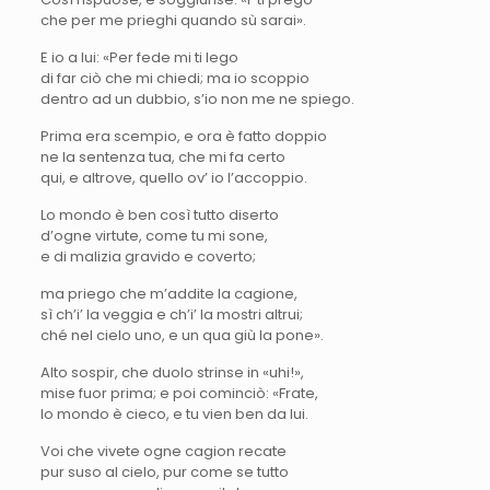
che per me prieghi quando sù sarai».
E io a lui: «Per fede mi ti lego
di far ciò che mi chiedi; ma io scoppio
dentro ad un dubbio, s’io non me ne spiego.
Prima era scempio, e ora è fatto doppio
ne la sentenza tua, che mi fa certo
qui, e altrove, quello ov’ io l’accoppio.
Lo mondo è ben così tutto diserto
d’ogne virtute, come tu mi sone,
e di malizia gravido e coverto;
ma priego che m’addite la cagione,
sì ch’i’ la veggia e ch’i’ la mostri altrui;
ché nel cielo uno, e un qua giù la pone».
Alto sospir, che duolo strinse in «uhi!»,
mise fuor prima; e poi cominciò: «Frate,
lo mondo è cieco, e tu vien ben da lui.
Voi che vivete ogne cagion recate
pur suso al cielo, pur come se tutto