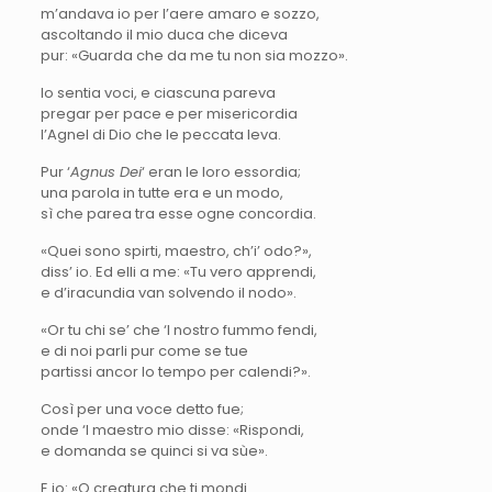
m’andava io per l’aere amaro e sozzo,
ascoltando il mio duca che diceva
pur: «Guarda che da me tu non sia mozzo».
Io sentia voci, e ciascuna pareva
pregar per pace e per misericordia
l’Agnel di Dio che le peccata leva.
Pur ‘
Agnus Dei
‘ eran le loro essordia;
una parola in tutte era e un modo,
sì che parea tra esse ogne concordia.
«Quei sono spirti, maestro, ch’i’ odo?»,
diss’ io. Ed elli a me: «Tu vero apprendi,
e d’iracundia van solvendo il nodo».
«Or tu chi se’ che ‘l nostro fummo fendi,
e di noi parli pur come se tue
partissi ancor lo tempo per calendi?».
Così per una voce detto fue;
onde ‘l maestro mio disse: «Rispondi,
e domanda se quinci si va sùe».
E io: «O creatura che ti mondi