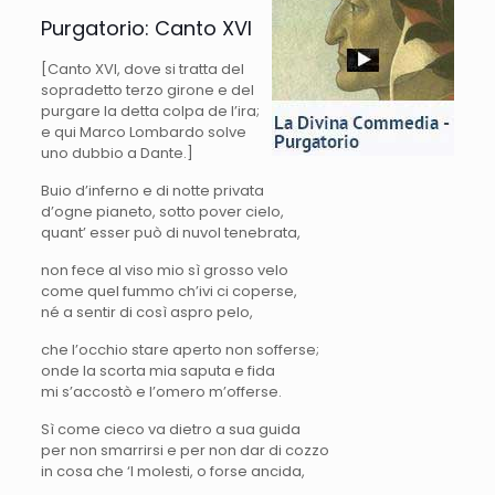
Purgatorio: Canto XVI
[Canto XVI, dove si tratta del
sopradetto terzo girone e del
purgare la detta colpa de l’ira;
e qui Marco Lombardo solve
uno dubbio a Dante.]
Buio d’inferno e di notte privata
d’ogne pianeto, sotto pover cielo,
quant’ esser può di nuvol tenebrata,
non fece al viso mio sì grosso velo
come quel fummo ch’ivi ci coperse,
né a sentir di così aspro pelo,
che l’occhio stare aperto non sofferse;
onde la scorta mia saputa e fida
mi s’accostò e l’omero m’offerse.
Sì come cieco va dietro a sua guida
per non smarrirsi e per non dar di cozzo
in cosa che ‘l molesti, o forse ancida,