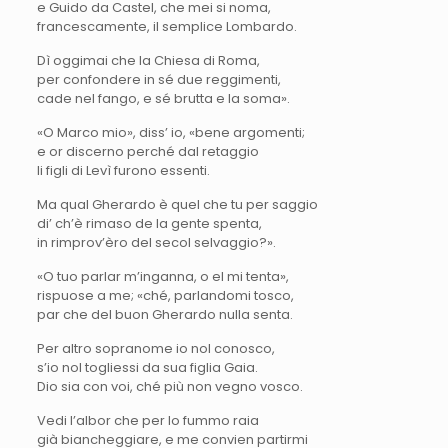
e Guido da Castel, che mei si noma,
francescamente, il semplice Lombardo.
Dì oggimai che la Chiesa di Roma,
per confondere in sé due reggimenti,
cade nel fango, e sé brutta e la soma».
«O Marco mio», diss’ io, «bene argomenti;
e or discerno perché dal retaggio
li figli di Levì furono essenti.
Ma qual Gherardo è quel che tu per saggio
di’ ch’è rimaso de la gente spenta,
in rimprov’èro del secol selvaggio?».
«O tuo parlar m’inganna, o el mi tenta»,
rispuose a me; «ché, parlandomi tosco,
par che del buon Gherardo nulla senta.
Per altro sopranome io nol conosco,
s’io nol togliessi da sua figlia Gaia.
Dio sia con voi, ché più non vegno vosco.
Vedi l’albor che per lo fummo raia
già biancheggiare, e me convien partirmi