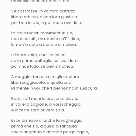
movesse seco di necessitate.
Se così fosse, in voi fora distrutto
libero arbitrio, e non fora giustizia
per ben letizia, e per male aver lutto.
Lo cielo i vostri movimenti inizia;
non dico tutti, ma, posto ch’i’ ‘l dica,
lume v’è dato a bene e a malizia,
e libero voler; che, se fatica
ne le prime battaglie col ciel dura,
poi vince tutto, se ben si notrica.
A maggior forza e a miglior natura
liberi soggiacete; e quella cria
la mente in voi, che ‘l ciel non ha in sua cura.
Però, se ‘l mondo presente disvia,
in voi è la cagione, in voi si cheggia;
e io te ne sarò or vera spia.
Esce di mano a lui che la vagheggia
prima che sia, a guisa di fanciulla
che piangendo e ridendo pargoleggia,