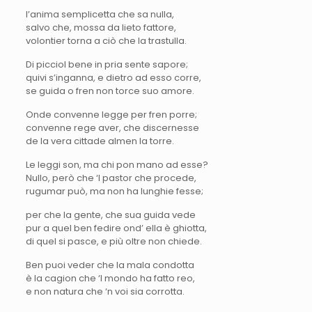
l’anima semplicetta che sa nulla,
salvo che, mossa da lieto fattore,
volontier torna a ciò che la trastulla.
Di picciol bene in pria sente sapore;
quivi s’inganna, e dietro ad esso corre,
se guida o fren non torce suo amore.
Onde convenne legge per fren porre;
convenne rege aver, che discernesse
de la vera cittade almen la torre.
Le leggi son, ma chi pon mano ad esse?
Nullo, però che ‘l pastor che procede,
rugumar può, ma non ha lunghie fesse;
per che la gente, che sua guida vede
pur a quel ben fedire ond’ ella è ghiotta,
di quel si pasce, e più oltre non chiede.
Ben puoi veder che la mala condotta
è la cagion che ‘l mondo ha fatto reo,
e non natura che ‘n voi sia corrotta.