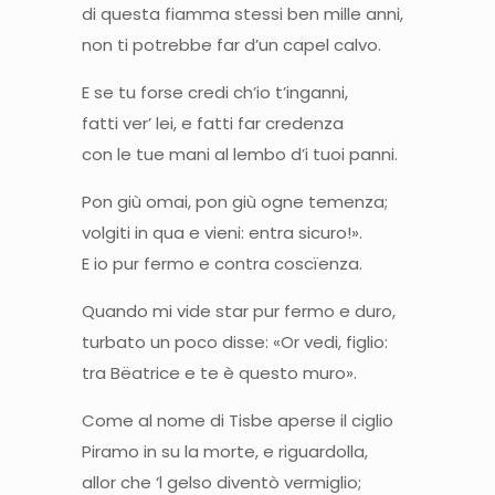
di questa fiamma stessi ben mille anni,
non ti potrebbe far d’un capel calvo.
E se tu forse credi ch’io t’inganni,
fatti ver’ lei, e fatti far credenza
con le tue mani al lembo d’i tuoi panni.
Pon giù omai, pon giù ogne temenza;
volgiti in qua e vieni: entra sicuro!».
E io pur fermo e contra coscïenza.
Quando mi vide star pur fermo e duro,
turbato un poco disse: «Or vedi, figlio:
tra Bëatrice e te è questo muro».
Come al nome di Tisbe aperse il ciglio
Piramo in su la morte, e riguardolla,
allor che ‘l gelso diventò vermiglio;