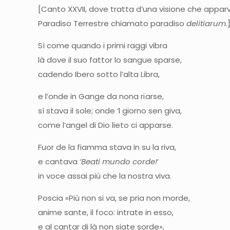
[Canto XXVII, dove tratta d’una visione che appa
Paradiso Terrestre chiamato paradiso
delitiarum
.
Sì come quando i primi raggi vibra
là dove il suo fattor lo sangue sparse,
cadendo Ibero sotto l’alta Libra,
e l’onde in Gange da nona rïarse,
sì stava il sole; onde ‘l giorno sen giva,
come l’angel di Dio lieto ci apparse.
Fuor de la fiamma stava in su la riva,
e cantava ‘
Beati mundo corde!
‘
in voce assai più che la nostra viva.
Poscia «Più non si va, se pria non morde,
anime sante, il foco: intrate in esso,
e al cantar di là non siate sorde»,