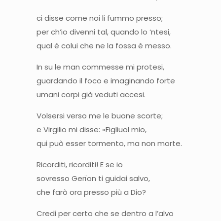
ci disse come noi li fummo presso;
per ch’io divenni tal, quando lo ‘ntesi,
qual è colui che ne la fossa è messo.
In su le man commesse mi protesi,
guardando il foco e imaginando forte
umani corpi già veduti accesi.
Volsersi verso me le buone scorte;
e Virgilio mi disse: «Figliuol mio,
qui può esser tormento, ma non morte.
Ricorditi, ricorditi! E se io
sovresso Gerïon ti guidai salvo,
che farò ora presso più a Dio?
Credi per certo che se dentro a l’alvo