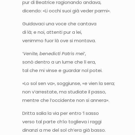
pur di Beatrice ragionando andava,
dicendo: «Li occhi suoi già veder parmi».
Guidavaci una voce che cantava
di là; e noi, attenti pur a lei,
venimmo fuor là ove si montava.
‘
Venite, benedicti Patris mei
‘,
sonò dentro a un lume che lì era,
tal che mi vinse e guardar nol potei.
«Lo sol sen va», soggiunse, «e vien la sera;
non v’arrestate, ma studiate il passo,
mentre che l’occidente non si annera».
Dritta salia la via per entro ‘l sasso
verso tal parte ch’io toglieva i raggi
dinanzi a me del sol ch’era già basso.