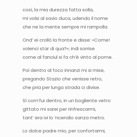
così, la mia durezza fatta solla,
mi volsi al savio duca, udendo il nome
che ne la mente sempre mi rampolla.
Ond’ ei crollò la fronte e disse: «Come!
volenci star di qua?»; indi sorrise
come al fanciul si fa ch’è vinto al pome.
Poi dentro al foco innanzi mi si mise,
pregando Stazio che venisse retro,
che pria per lunga strada ci divise.
Sì com’fui dentro, in un bogliente vetro
gittato mi sarei per rinfrescarmi,
tant’ era ivi lo ‘ncendio sanza metro.
Lo dolce padre mio, per confortarmi,