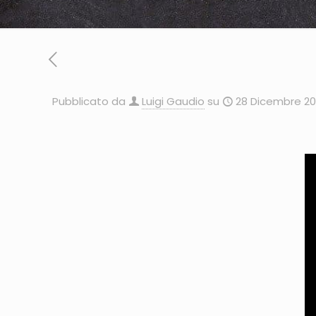
Pubblicato da
Luigi Gaudio
su
28 Dicembre 20