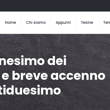
Home
Chi siamo
Appunti
Tesine
Te
nesimo dei
 e breve accenno
ntiduesimo