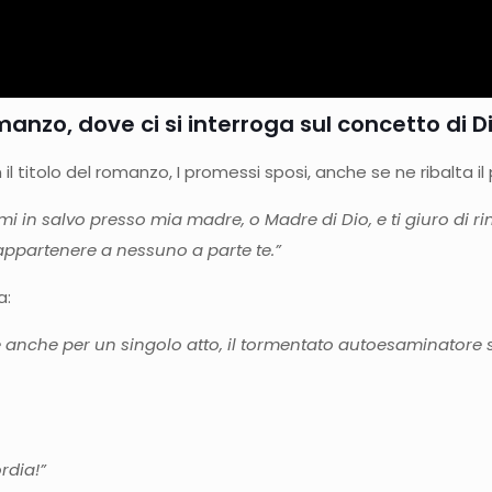
omanzo, dove ci si interroga sul concetto di D
l titolo del romanzo, I promessi sposi, anche se ne ribalta il
 in salvo presso mia madre, o Madre di Dio, e ti giuro di rima
appartenere a nessuno a parte te.”
a:
che per un singolo atto, il tormentato autoesaminatore si r
rdia!”