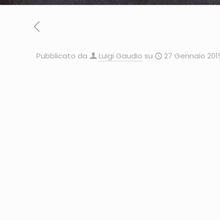
Pubblicato da
Luigi Gaudio
su
27 Gennaio 201