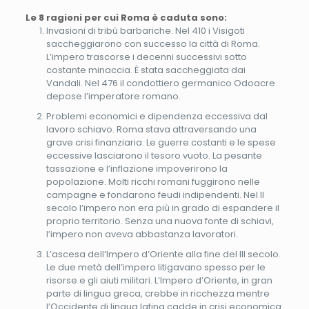
Le 8 ragioni per cui Roma è caduta sono:
Invasioni di tribù barbariche. Nel 410 i Visigoti
saccheggiarono con successo la città di Roma.
L’impero trascorse i decenni successivi sotto
costante minaccia. È stata saccheggiata dai
Vandali. Nel 476 il condottiero germanico Odoacre
depose l’imperatore romano.
Problemi economici e dipendenza eccessiva dal
lavoro schiavo. Roma stava attraversando una
grave crisi finanziaria. Le guerre costanti e le spese
eccessive lasciarono il tesoro vuoto. La pesante
tassazione e l’inflazione impoverirono la
popolazione. Molti ricchi romani fuggirono nelle
campagne e fondarono feudi indipendenti. Nel II
secolo l’impero non era più in grado di espandere il
proprio territorio. Senza una nuova fonte di schiavi,
l’impero non aveva abbastanza lavoratori.
L’ascesa dell’Impero d’Oriente alla fine del III secolo.
Le due metà dell’impero litigavano spesso per le
risorse e gli aiuti militari. L’Impero d’Oriente, in gran
parte di lingua greca, crebbe in ricchezza mentre
l’Occidente di lingua latina cadde in crisi economica.