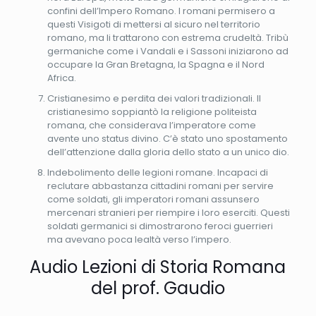
confini dell’Impero Romano. I romani permisero a
questi Visigoti di mettersi al sicuro nel territorio
romano, ma li trattarono con estrema crudeltà. Tribù
germaniche come i Vandali e i Sassoni iniziarono ad
occupare la Gran Bretagna, la Spagna e il Nord
Africa.
Cristianesimo e perdita dei valori tradizionali. Il
cristianesimo soppiantò la religione politeista
romana, che considerava l’imperatore come
avente uno status divino. C’è stato uno spostamento
dell’attenzione dalla gloria dello stato a un unico dio.
Indebolimento delle legioni romane. Incapaci di
reclutare abbastanza cittadini romani per servire
come soldati, gli imperatori romani assunsero
mercenari stranieri per riempire i loro eserciti. Questi
soldati germanici si dimostrarono feroci guerrieri
ma avevano poca lealtà verso l’impero.
Audio Lezioni di Storia Romana
del prof. Gaudio