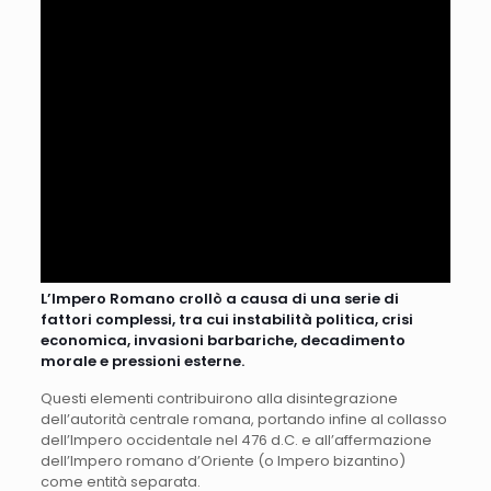
L’Impero Romano crollò a causa di una serie di
fattori complessi, tra cui instabilità politica, crisi
economica, invasioni barbariche, decadimento
morale e pressioni esterne.
Questi elementi contribuirono alla disintegrazione
dell’autorità centrale romana, portando infine al collasso
dell’Impero occidentale nel 476 d.C. e all’affermazione
dell’Impero romano d’Oriente (o Impero bizantino)
come entità separata.