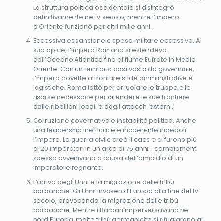
La struttura politica occidentale si disintegrò
definitivamente nel V secolo, mentre l’Impero
d’Oriente funzionò per altri mille anni.
Eccessiva espansione e spesa militare eccessiva. Al
suo apice, l’Impero Romano si estendeva
dall’Oceano Atlantico fino al fiume Eufrate in Medio
Oriente. Con un territorio così vasto da governare,
l’impero dovette affrontare sfide amministrative e
logistiche. Roma lottò per arruolare le truppe e le
risorse necessarie per difendere le sue frontiere
dalle ribellioni locali e dagli attacchi esterni.
Corruzione governativa e instabilità politica. Anche
una leadership inefficace e incoerente indebolì
l’impero. La guerra civile creò il caos e ci furono più
di 20 imperatori in un arco di 75 anni. I cambiamenti
spesso avvenivano a causa dell’omicidio di un
imperatore regnante.
L’arrivo degli Unni e la migrazione delle tribù
barbariche. Gli Unni invasero l’Europa alla fine del IV
secolo, provocando la migrazione delle tribù
barbariche. Mentre i Barbari imperversavano nel
nord Europa, molte tribù germaniche si rifugiarono ai