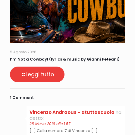
5 Agosto 2026
I’m Not a Cowboy! (lyrics & music by Gianni Peteani)
Leggi tutto
1 Comment
Vincenzo Andraous – atuttascuola
ha
detto:
28 Marzo 2019 alle 1:57
[…] Cella numero 7 di Vincenzo […]