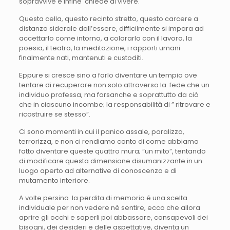
sopravvive e infine chiede di vivere.
Questa cella, questo recinto stretto, questo carcere a
distanza siderale dall’essere, difficilmente si impara ad
accettarlo come intorno, a colorarlo con il lavoro, la
poesia, il teatro, la meditazione, i rapporti umani
finalmente nati, mantenuti e custoditi.
Eppure si cresce sino a farlo diventare un tempio ove
tentare di recuperare non solo attraverso la fede che un
individuo professa, ma forsanche e soprattutto da ciò
che in ciascuno incombe; la responsabilità di ” ritrovare e
ricostruire se stesso”.
Ci sono momenti in cui il panico assale, paralizza,
terrorizza, e non ci rendiamo conto di come abbiamo
fatto diventare queste quattro mura; “un mito”, tentando
di modificare questa dimensione disumanizzante in un
luogo aperto ad alternative di conoscenza e di
mutamento interiore.
A volte persino la perdita di memoria é una scelta
individuale per non vedere né sentire, ecco che allora
aprire gli occhi e saperli poi abbassare, consapevoli dei
bisogni, dei desideri e delle aspettative, diventa un