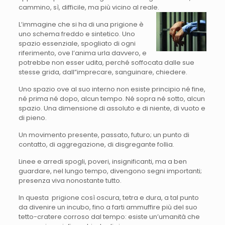
cammino, sì, difficile, ma più vicino al reale.
L’immagine che si ha di una prigione è
uno schema freddo e sintetico. Uno
spazio essenziale, spogliato di ogni
riferimento, ove l’anima urla davvero, e
potrebbe non esser udita, perché soffocata dalle sue
stesse grida, dall”imprecare, sanguinare, chiedere.
Uno spazio ove al suo interno non esiste principio né fine,
né prima né dopo, alcun tempo. Né sopra né sotto, alcun
spazio. Una dimensione di assoluto e di niente, di vuoto e
di pieno.
Un movimento presente, passato, futuro; un punto di
contatto, di aggregazione, di disgregante follia.
Linee e arredi spogli, poveri, insignificanti, ma a ben
guardare, nel lungo tempo, divengono segni importanti;
presenza viva nonostante tutto.
In questa prigione così oscura, tetra e dura, a tal punto
da divenire un incubo, fino a farti ammuffire più del suo
tetto-cratere corroso dal tempo: esiste un’umanità che