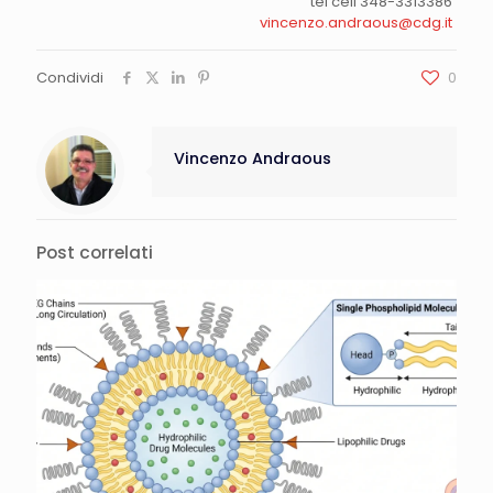
tel cell 348-3313386
vincenzo.andraous@cdg.it
Condividi
0
Vincenzo Andraous
Post correlati