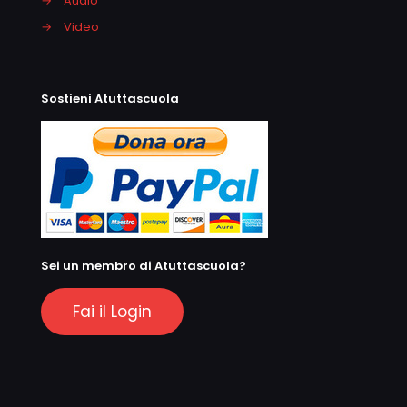
→
Audio
→
Video
Sostieni Atuttascuola
Sei un membro di Atuttascuola?
Fai il Login