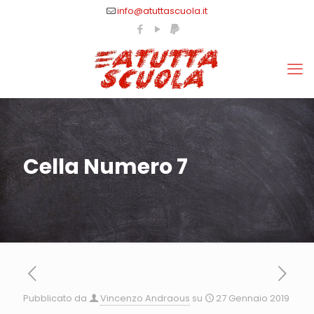
info@atuttascuola.it
Cella Numero 7
Pubblicato da
Vincenzo Andraous
su
27 Gennaio 2019