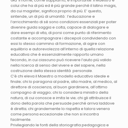
Già il nome, come sappiamo, è importante: il Maestro è
colui che ha di più ed è più grande perché il latino magis,
da cui magister, significa proprio di più. E’ questo,
sintende, un di più di umanità : l’educazione e
l’arricchimento di sé sono condizioni essenziali per poter
divenire guida saggia e colta, capace di dialogare e
dare esempi di vita, di porsi come punto di riferimento
costante e accompagnare i discepoli condividendo con
essi lo stesso cammino di formazione, di agire con
equilibrio e autorevolezza all’interno di quella relazione
educativa che è essenzialmente rapporto umano
fecondo, in cui ciascuno può ricevere l’aiuto più valido
nella ricerca di senso del vivere e del sapere, nella
costruzione della stessa identità personale.
C’è chi eleva il Maestro a modello educativo ideale e
finale; chi lo paragona al padre, alla madre, al medico, al
direttore di coscienza, al buon giardiniere, all’ottimo
compagno di viaggio; chi lo considera ministro della
natura, di cui conosce e imita le vie; chi gli attribuisce il
dono della parola che persuade perché arriva laddove
è diretta; chi grandemente lo rispetta e talora venera
come persona eccezionale che non si incontra
facilmente.
Privilegiando le fonti della storiografia pedagogica e