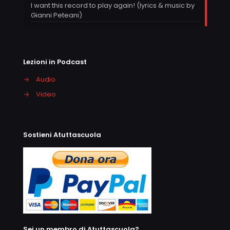
I want this record to play again! (lyrics & music by
Gianni Peteani)
Lezioni in Podcast
→
Audio
→
Video
Sostieni Atuttascuola
Sei un membro di Atuttascuola?