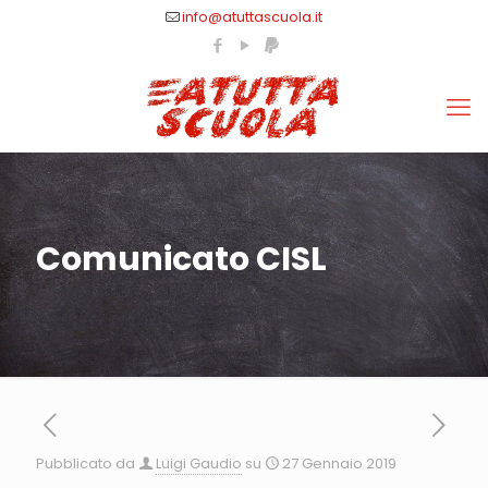
info@atuttascuola.it
Comunicato CISL
Pubblicato da
Luigi Gaudio
su
27 Gennaio 2019