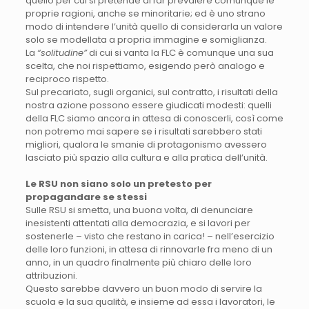
quello per cui si pretende di far prevalere comunque le
proprie ragioni, anche se minoritarie; ed è uno strano
modo di intendere l’unità quello di considerarla un valore
solo se modellata a propria immagine e somiglianza.
La
“solitudine”
di cui si vanta la FLC è comunque una sua
scelta, che noi rispettiamo, esigendo però analogo e
reciproco rispetto.
Sul precariato, sugli organici, sul contratto, i risultati della
nostra azione possono essere giudicati modesti: quelli
della FLC siamo ancora in attesa di conoscerli, così come
non potremo mai sapere se i risultati sarebbero stati
migliori, qualora le smanie di protagonismo avessero
lasciato più spazio alla cultura e alla pratica dell’unità.
Le RSU non siano solo un pretesto per
propagandare se stessi
Sulle RSU si smetta, una buona volta, di denunciare
inesistenti attentati alla democrazia, e si lavori per
sostenerle – visto che restano in carica! – nell’esercizio
delle loro funzioni, in attesa di rinnovarle fra meno di un
anno, in un quadro finalmente più chiaro delle loro
attribuzioni.
Questo sarebbe davvero un buon modo di servire la
scuola e la sua qualità, e insieme ad essa i lavoratori, le