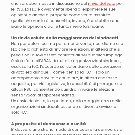
che sarebbe messa in discussione dal
rinvio del voto
per
le RSU. La FLC è ovviamente libera di esprimere le sue
opinioni, e anche di proporle come verità assolute:
quello che non le è consentito, invece, è di stabilire quali
siano le opinioni altrui, e tanto meno falsificarle.
Un rinvio voluto dalla maggioranza dei sindacati
Non per polemica, ma per amor di verità, ricordiamo alla
FLC che la richiesta di rinviare le elezioni, in attesa che si
precisino i nuovi assetti contrattuali nel pubblico impiego,
è stata fatta all’ARAN da tutte le organizzazioni sindacali,
esclusa la FLC; l’accordo sul calendario delle operazioni
di voto era dunque – come ben sa la FLC – solo un
adempimento dovuto e cautelare, in attesa che fosse
acquisita, per via legislativa, la possibilità di prorogare le
attuali RSU, consentendo quindi di rinviare le elezioni
senza
“vuoti”
di rappresentanza.
Un rinvio richiesto, lo ripetiamo, dalla maggioranza delle
organizzazioni sindacali, essendo di diverso avviso la
sola FLC.
A proposito di democrazia e unità
E’ davvero uno strano modo di concepire la democrazia