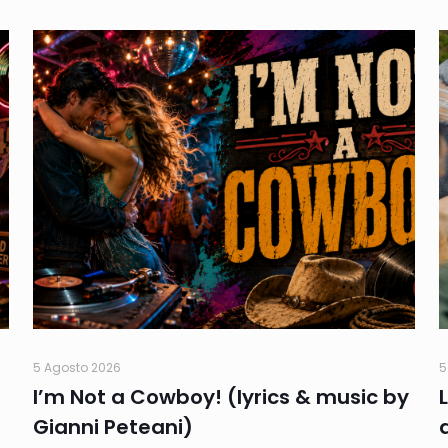
5 Agosto 2026
5
I’m Not a Cowboy! (lyrics & music by
Gianni Peteani)