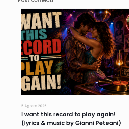
Post correlati
5 Agosto 2026
I want this record to play again!
(lyrics & music by Gianni Peteani)