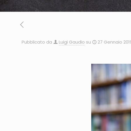
Pubblicato da
Luigi Gaudio
su
27 Gennaio 201