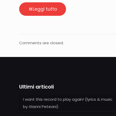
Leggi tutto
Comments are closed.
Ultimi articoli
I want this record to play again! (lyrics & music
by Gianni Peteani)