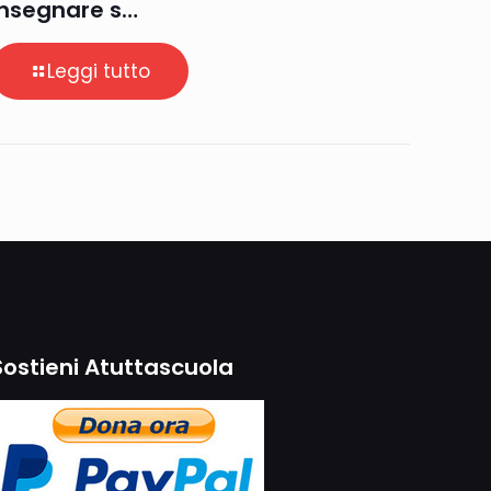
insegnare s…
Leggi tutto
Sostieni Atuttascuola