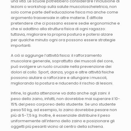
una vita. Le scuole potrebbero considerare l’inclusione di
lezioni o workshop sulla salute muscoloscheletrica, non
solo come parte dell’educazione fisica ma anche come
argomento trasversale in altre materie. È difficile
pretendere che ci possano essere sedie ergonomiche e
che si adattino alla struttura fisica di ogni ragazzo:
tuttavia, migliorare la propria postura e potersi alzare
per qualche minuto ogni ora possono essere strategie
importanti.
A ciò si aggiunge l’attività fisica: il rafforzamento
muscolare generale, soprattutto dei muscoli del core,
può svolgere un ruolo cruciale nella prevenzione dei
dolori al collo. Sport, danza, yoga e altre attività fisiche
possono aiutare a rafforzare e allungare i muscoli,
migliorando la postura e riducendo il rischio di lesioni.
Infine, la giusta attenzione va data anche agli zaini: il
peso dello zaino, infatti, non dovrebbe mai superare il 10-
15% del peso corporeo dello studente. Se uno studente
pesa 50 kg, ad esempio, lo zaino dovrebbe pesare non
più di 5-7,5 kg. Inoltre, è essenziale distribuire il peso
uniformemente all’interno dello zaino e posizionare gli
oggetti più pesanti vicino al centro della schiena.