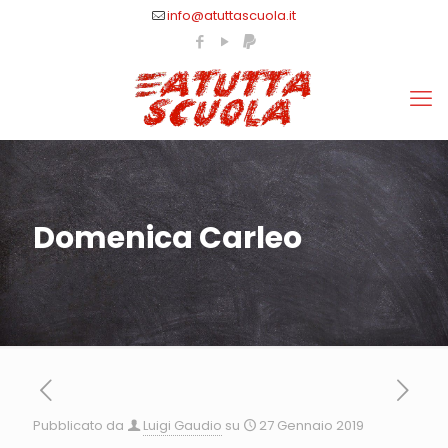
info@atuttascuola.it
Domenica Carleo
Pubblicato da
Luigi Gaudio
su
27 Gennaio 2019