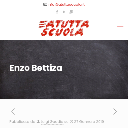
info@atuttascuola.it
Enzo Bettiza
Pubblicato da
Luigi Gaudio
su
27 Gennaio 2019