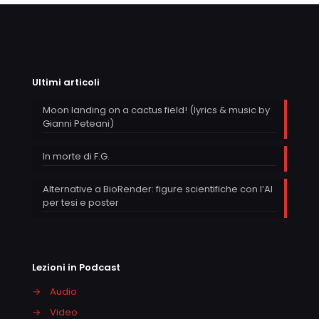
Ultimi articoli
Moon landing on a cactus field! (lyrics & music by
Gianni Peteani)
In morte di F.G.
Alternative a BioRender: figure scientifiche con l’AI
per tesi e poster
Lezioni in Podcast
→
Audio
→
Video