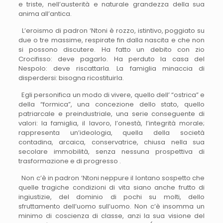
e triste, nell’austerità e naturale grandezza della sua
anima all’antica.
L’eroismo di padron ‘Ntoni è rozzo, istintivo, poggiato su
due o tre massime, respirate fin dalla nascita e che non
si possono discutere. Ha fatto un debito con zio
Crocifisso: deve pagarlo. Ha perduto la casa del
Nespolo: deve riscattarla. La famiglia minaccia di
disperdersi: bisogna ricostituirla.
Egli personifica un modo di vivere, quello dell’ “ostrica” e
della “formica”, una concezione dello stato, quello
patriarcale e preindustriale, una serie conseguente di
valori: la famiglia, il lavoro, l’onestà, l’integrità morale;
rappresenta un’ideologia, quella della società
contadina, arcaica, conservatrice, chiusa nella sua
secolare immobilità, senza nessuna prospettiva di
trasformazione e di progresso .
Non c’è in padron ‘Ntoni neppure il lontano sospetto che
quelle tragiche condizioni di vita siano anche frutto di
ingiustizie, del dominio di pochi su molti, dello
sfruttamento dell’uomo sull’uomo. Non c’è insomma un
minimo di coscienza di classe, anzi la sua visione del