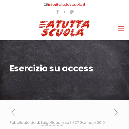
info@atuttascuola.it
Esercizio su access
Pubblicato da
Luigi Gaudio
su
27 Gennaio 2019