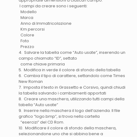
appropriate dimensioni a ciascun campo.
I campi da creare sono i seguenti:
Modello
Marca
Anno di Immatricolazione
Km percorsi
Colore
Foto
Prezzo
4. Salvare la tabella come “Auto usate”, inserendo un
campo chiamato “ID”, settato
come chiave primaria
5. Modifica in verde il colore di sfondo della tabella
6. Cambia il tipo di carattere, settandolo come Times
New Roman
7. Imposta il testo in Grassetto e Corsivo, quindi chiudi
la tabella salvando i cambiamenti apportati
8. Creare una maschera, utilizzando tutti campi della
tabella “Auto usate”
9. Inserire nella maschera il logo dell’azienda. Il file
grafico “logo.bmp”, si trova nella cartella
“esercizi” del CD Rom.
10. Modificare il colore di sfondo della maschera,
selezionandone uno che si abbina bene a