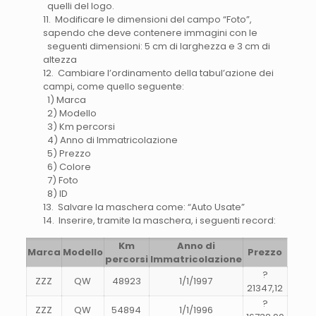
quelli del logo.
11. Modificare le dimensioni del campo “Foto”,
sapendo che deve contenere immagini con le
seguenti dimensioni: 5 cm di larghezza e 3 cm di
altezza
12. Cambiare l’ordinamento della tabul’azione dei
campi, come quello seguente:
1) Marca
2) Modello
3) Km percorsi
4) Anno di Immatricolazione
5) Prezzo
6) Colore
7) Foto
8) ID
13. Salvare la maschera come: “Auto Usate”
14. Inserire, tramite la maschera, i seguenti record:
Km
Anno di
Marca
Modello
Prezzo
percorsi
Immatricolazione
?
ZZZ
QW
48923
1/1/1997
21347,12
?
ZZZ
QW
54894
1/1/1996