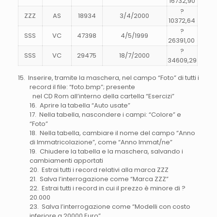
16732,90
?
ZZZ
AS
18934
3/4/2000
10372,64
?
SSS
VC
47398
4/5/1999
26391,00
?
SSS
VC
29475
18/7/2000
34609,29
15. Inserire, tramite la maschera, nel campo “Foto” di tutti i
record il file: “foto.bmp”; presente
nel CD Rom all’interno della cartella “Esercizi”
16. Aprire la tabella “Auto usate”
17. Nella tabella, nascondere i campi: “Colore” e
“Foto”
18. Nella tabella, cambiare il nome del campo “Anno
di Immatricolazione”, come “Anno Immat/ne”
19. Chiudere la tabella e la maschera, salvando i
cambiamenti apportati
20. Estrai tutti i record relativi alla marca ZZZ
21. Salva l’interrogazione come “Marca ZZZ”
22. Estrai tutti i record in cui il prezzo è minore di ?
20.000
23. Salva l’interrogazione come “Modelli con costo
inferiore a 20000 Euro”