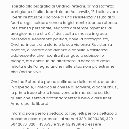
Ispirato alla biografia di Ondina Peteani, prima staffetta
partigiana d’Italia deportata ad Auschwitz, “E’ bello vivere
liberi!” restituisce il sapore di una resistenza vissuta al di
fuori di ogni celebrazione o irrigidimento teorico retorico.
Resistenza personale, segnata dai tempi impetuosi di
una giovinezza che è sfida, scelta e messa in gioco
personale. Resistenza politica, dove la protagonista,
Ondina, incontra la storia e la sua violenza. Resistenza
poetica, all’orrore che avanza e annulla. Resistenza
adolescente, che incontra il sangue, lo subisce, lo
piange, ma continua ad affermare la necessità della
felicità e dell’allegria anche nelle situazioni più estreme
che Ondina vive.
Ondina Peteani a poche settimane dalla morte, quando
in ospedale, il medico le chiese di scrivere, a occhi chiusi,
la prima frase che le fosse venuta in mente ha scritto
quello che sentiva profondamente: è belo vivere liberi!
Amore per la libertà.
Informazioni per lo spettacolo: I biglietti per lo spettacolo
possono essere prenotati ai numeri 339-6003489, 320-
5642070, 320-1430530 e 389-5249091 ed essere