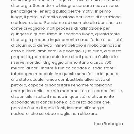
di energia. Secondo me bisogna cercare nuove risorse
per attingere l’energia pulita per tre motivi. In primo
luogo, il petrolio è molto costoso per i costi di estrazione
e di lavorazione. Pensiamo ad esempio alla benzina, e a
come ci vogliano molti processi di raffinazione per
giungere a quest’ultima. In secondo luogo, questa fonte
di energia produce inquinamento atmosferico e tossicità
di alcuni suoi derivati. Infine’il petrolio è molto dannoso in
caso di rischi ambientali e geologici. Qualcuno, a questo
proposito, potrebbe obiettare che il petrolio è utile e le
riserve mondiali di greggio ammontano a circa 700
miliardi di barili inoltre è l’unico capace di soddisfare il
fabbisogno mondiale. Ma queste sono falsità in quanto
allo stato attuale l’unico combustibile alternativo al
petrolio, capace di soddisfare l’enorme fabbisogno
energetico della società moderna, resta il carbon fossile,
disponibile in tutto il mondo in quantità relativamente
abbondanti. In conclusione di ciò resta da dire che il
petrolio è una di quelle fonti, insieme all’energia
nucleare, che sarebbe meglio non utilizzare.
Luca Barbaglia