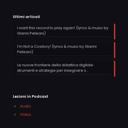
Ultimi articoli
I want this record to play again! (lyrics & music by
Gianni Peteani)
I’m Not a Cowboy! (lyrics & music by Gianni
Peteani)
Le nuove frontiere della didattica digitale:
strumenti e strategie per insegnare s…
Lezioni in Podcast
→
Audio
→
Video