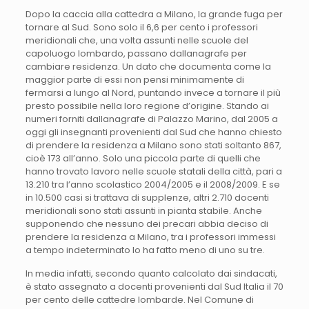
Dopo la caccia alla cattedra a Milano, la grande fuga per
tornare al Sud. Sono solo il 6,6 per cento i professori
meridionali che, una volta assunti nelle scuole del
capoluogo lombardo, passano dallanagrafe per
cambiare residenza. Un dato che documenta come la
maggior parte di essi non pensi minimamente di
fermarsi a lungo al Nord, puntando invece a tornare il più
presto possibile nella loro regione d’origine. Stando ai
numeri forniti dallanagrafe di Palazzo Marino, dal 2005 a
oggi gli insegnanti provenienti dal Sud che hanno chiesto
di prendere la residenza a Milano sono stati soltanto 867,
cioè 173 all’anno. Solo una piccola parte di quelli che
hanno trovato lavoro nelle scuole statali della città, pari a
13.210 tra l’anno scolastico 2004/2005 e il 2008/2009. E se
in 10.500 casi si trattava di supplenze, altri 2.710 docenti
meridionali sono stati assunti in pianta stabile. Anche
supponendo che nessuno dei precari abbia deciso di
prendere la residenza a Milano, tra i professori immessi
a tempo indeterminato lo ha fatto meno di uno su tre.
In media infatti, secondo quanto calcolato dai sindacati,
è stato assegnato a docenti provenienti dal Sud Italia il 70
per cento delle cattedre lombarde. Nel Comune di