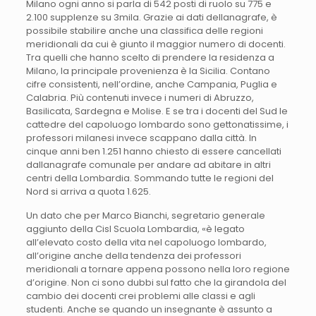
Milano ogni anno si parla di 542 posti di ruolo su 775 e
2.100 supplenze su 3mila. Grazie ai dati dellanagrafe, è
possibile stabilire anche una classifica delle regioni
meridionali da cui è giunto il maggior numero di docenti.
Tra quelli che hanno scelto di prendere la residenza a
Milano, la principale provenienza è la Sicilia. Contano
cifre consistenti, nell’ordine, anche Campania, Puglia e
Calabria. Più contenuti invece i numeri di Abruzzo,
Basilicata, Sardegna e Molise. E se tra i docenti del Sud le
cattedre del capoluogo lombardo sono gettonatissime, i
professori milanesi invece scappano dalla città. In
cinque anni ben 1.251 hanno chiesto di essere cancellati
dallanagrafe comunale per andare ad abitare in altri
centri della Lombardia. Sommando tutte le regioni del
Nord si arriva a quota 1.625.
Un dato che per Marco Bianchi, segretario generale
aggiunto della Cisl Scuola Lombardia, «è legato
all’elevato costo della vita nel capoluogo lombardo,
all’origine anche della tendenza dei professori
meridionali a tornare appena possono nella loro regione
d’origine. Non ci sono dubbi sul fatto che la girandola del
cambio dei docenti crei problemi alle classi e agli
studenti. Anche se quando un insegnante è assunto a