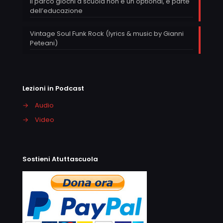
Il parco giochi a scuola non è un optional, è parte
dell’educazione
Vintage Soul Funk Rock (lyrics & music by Gianni
Peteani)
Lezioni in Podcast
→
Audio
→
Video
Sostieni Atuttascuola