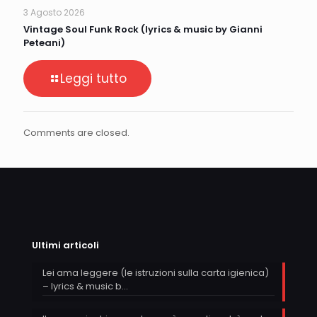
3 Agosto 2026
Vintage Soul Funk Rock (lyrics & music by Gianni
Peteani)
Leggi tutto
Comments are closed.
Ultimi articoli
Lei ama leggere (le istruzioni sulla carta igienica)
– lyrics & music b…