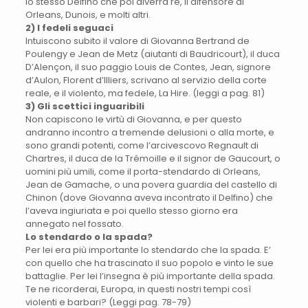
lo stesso Delfino che poi diverrà re, il difensore di
Orleans, Dunois, e molti altri.
2) I fedeli seguaci
Intuiscono subito il valore di Giovanna Bertrand de
Poulengy e Jean de Metz (aiutanti di Baudricourt), il duca
D’Alençon, il suo paggio Louis de Contes, Jean, signore
d’Aulon, Florent d’Illiers, scrivano al servizio della corte
reale, e il violento, ma fedele, La Hire. (leggi a pag. 81)
3) Gli scettici inguaribili
Non capiscono le virtù di Giovanna, e per questo
andranno incontro a tremende delusioni o alla morte, e
sono grandi potenti, come l’arcivescovo Regnault di
Chartres, il duca de la Trémoille e il signor de Gaucourt, o
uomini più umili, come il porta-stendardo di Orleans,
Jean de Gamache, o una povera guardia del castello di
Chinon (dove Giovanna aveva incontrato il Delfino) che
l’aveva ingiuriata e poi quello stesso giorno era
annegato nel fossato.
Lo stendardo o la spada?
Per lei era più importante lo stendardo che la spada. E’
con quello che ha trascinato il suo popolo e vinto le sue
battaglie. Per lei l’insegna è più importante della spada.
Te ne ricorderai, Europa, in questi nostri tempi così
violenti e barbari? (Leggi pag. 78-79)