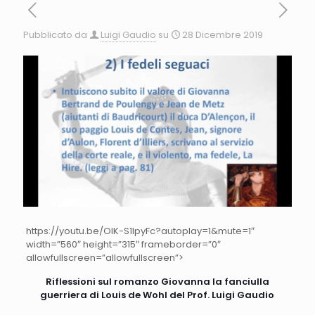
Pubblicato da
Luigi Gaudio
su
28 Dicembre 2019
https://youtu.be/OIK-S1IpyFc?autoplay=1&mute=1″
width=”560″ height=”315″ frameborder=”0″
allowfullscreen=”allowfullscreen”>
Riflessioni sul romanzo Giovanna la fanciulla
guerriera di Louis de Wohl del Prof. Luigi Gaudio