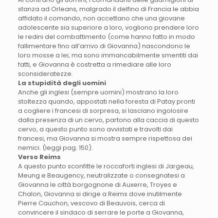
stanza ad Orleans, malgrado il delfino di Francia le abbia
affidato il comando, non accettano che una giovane
adolescente sia superiore a loro, vogliono prendere loro
le redini del combattimento (come hanno fatto in modo
fallimentare fino all’arrivo di Giovanna) nascondono le
loro mosse a lei, ma sono immancabilmente smentiti dai
fatti, e Giovanna è costretta a rimediare alle loro
sconsideratezze.
La stupidità degli uomini
Anche gli inglesi (sempre uomini) mostrano la loro
stoltezza quando, appostati nella foresta di Patay pronti
a cogliere i francesi di sorpresa, si lasciano ingolosire
dalla presenza di un cervo, partono alla caccia di questo
cervo, a questo punto sono avvistati e travolti dai
francesi, ma Giovanna si mostra sempre rispettosa dei
nemici. (leggi pag. 150).
Verso Reims
A questo punto sconfitte le roccaforti inglesi di Jargeau,
Meung e Beaugency, neutralizzate o consegnatesi a
Giovanna le città borgognone di Auxerre, Troyes e
Chalon, Giovanna si dirige a Reims dove inutilmente
Pierre Cauchon, vescovo di Beauvois, cerca di
convincere il sindaco di serrare le porte a Giovanna,