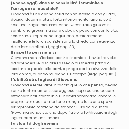
(Anche oggi) vince la sensibilità femminile o
l’arroganza maschile?
Giovanna è una donna seria con se stessa e con gli altri,
decisa, determinata e forte interiormente, anche se è
solo una fragile diciassettenne. Al contrario gli uomini
sembrano grossi, ma sono deboli, e poco seri con la vita:
scherzano, imprecano, ingiuriano, bestemmiano,
insultano e le loro sconfitte sono la diretta conseguenza
della loro sciatteria (leggi pag. 83)
Il rispetto per i nemici
Giovanna non infierisce contro il nemico. Li invita tre volte
ad arrendersi e lasciare l’assedio di Orleans prima di
lasciare la parola alle armi, e prega per la salvezza della
loro anima, quando muoiono sul campo (leggi pag. 105)
L’abilità strategica di Giovanna
Giovanna è leale, dice in faccia quello che pensa, decisa
senza tentennamenti, coraggiosa, capisce che occorre
attaccare nell’istante in cui i nemici sembrano vincere, e
proprio per questo allentano i ranghi e lasciano spazio
all’imprevista reazione dei francesi. Grazie a questo
Giovanna conquista uno dopo l’altro le fortificazioni degli
inglesi attorno ad Orleans
La slealtà degli uomini
Al contrario gli uomini, i comandanti delle guarnigioni di