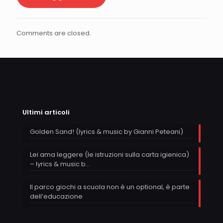
Comments are closed.
Ultimi articoli
Golden Sand! (lyrics & music by Gianni Peteani)
Lei ama leggere (le istruzioni sulla carta igienica)
– lyrics & music b…
Il parco giochi a scuola non è un optional, è parte
dell’educazione