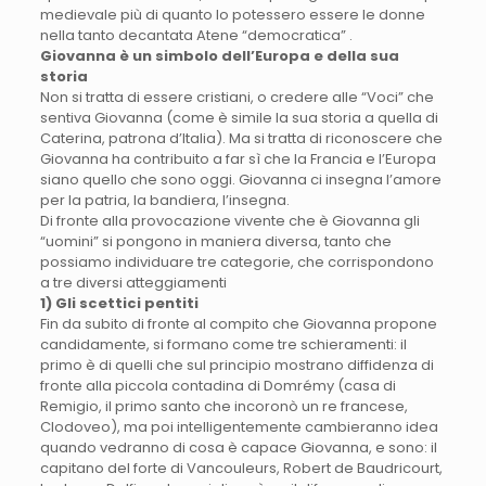
medievale più di quanto lo potessero essere le donne
nella tanto decantata Atene “democratica” .
Giovanna è un simbolo dell’Europa e della sua
storia
Non si tratta di essere cristiani, o credere alle “Voci” che
sentiva Giovanna (come è simile la sua storia a quella di
Caterina, patrona d’Italia). Ma si tratta di riconoscere che
Giovanna ha contribuito a far sì che la Francia e l’Europa
siano quello che sono oggi. Giovanna ci insegna l’amore
per la patria, la bandiera, l’insegna.
Di fronte alla provocazione vivente che è Giovanna gli
“uomini” si pongono in maniera diversa, tanto che
possiamo individuare tre categorie, che corrispondono
a tre diversi atteggiamenti
1) Gli scettici pentiti
Fin da subito di fronte al compito che Giovanna propone
candidamente, si formano come tre schieramenti: il
primo è di quelli che sul principio mostrano diffidenza di
fronte alla piccola contadina di Domrémy (casa di
Remigio, il primo santo che incoronò un re francese,
Clodoveo), ma poi intelligentemente cambieranno idea
quando vedranno di cosa è capace Giovanna, e sono: il
capitano del forte di Vancouleurs, Robert de Baudricourt,