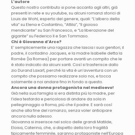
L’autore
Questo nostro contributo si pone accanto agli altri, già
presenti in rete e su youtube, su alcuni romanzi storici di
Louis de Wohl, esperto del genere, quali: “L’albero della
vita” su Elena e Costantino, “Attila”, “Il gioioso
mendicante” su San Francesco, e “La liberazione del
gigante” su Federico II e San Tommaso.
Chi è Giovanna d’Arco?
E’ semplicemente una ragazza che lascia i suoi genitori, il
padre, il contadino Jacques, e la madre Isabelle detta la
Romèe (la Romea) per portare avanti un compito che le
è stato indicato da alcuni santi. Così si trasferisce dallo
zio Durand Laxart, perché la vita è un’avventura con un
compito che possiamo realizzare solo noi, e tocca
solamente a noi andare fino in fondo a questo.
Ancora una donna protagonista nel medioevo!
Già nella sua famiglia si era distinta più la madre, per
l’idea testarda e pericolosa di andare da sola in
pellegrinaggio a Roma, più che il padre. E sarà così
anche alla fine del romanzo, senza voler anticipare
ancora nulla adesso.
Giovanna si inserisce nel solco delle grandi Matilde,
Eloisa, Caterina, che, a dispetto della loro fragilità
tipicamente femminile, saranno protagoniste nell’Europa