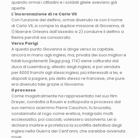
quando ormai i cittadini e i soldati gliele avevano già
aperte.
L’incoronazione di re Carlo VII
Con l’unzione del delfino, ormai divenuto re con il nome
di Carlo VII, si compie la duplice missione di Giovanna, di
1) liberare Orleans dall’assedio e 2) condurre il delfino a
Reims perché sia consacrato.
Verso Parigi
A questo punto Giovanna si dirige verso la capitale,
ancora in mano agli inglesi, ma, privata dei suoi migliori e
fidati luogotenenti (leggi pag. 174) viene catturata dal
duca di Luxemburg, alleato degli inglesi, e poi venduta
per 6000 franchi agli stessi inglesi, più interessati a lei, e
disposti a pagare, più dello stesso re francese, che pure
era divenuto tale grazie a Giovanna.
Il processo
Come magistralmente ha rappresentato nel suo film
Dreyer, condotta a Rouen e sottoposta a processo dal
suo nemico acerrimo Pierre Cauchon, fu bruciata,
condannata al rogo come eretica, malgrado molti
ecclesiastici, poi cacciati, volessero assolverla. Lei si
dichiara martire e profetizza la sconfitta definitiva degli
inglesi nella Guerra dei Cent’anni, che sarebbe avvenuta
nove