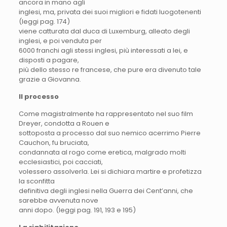
ancora in mano agli
inglesi, ma, privata dei suoi migliori e fidati luogotenenti
(leggi pag. 174)
viene catturata dal duca di Luxemburg, alleato degli
inglesi, e poi venduta per
6000 franchi agli stessi inglesi, più interessati a lei, e
disposti a pagare,
più dello stesso re francese, che pure era divenuto tale
grazie a Giovanna.
Il processo
Come magistralmente ha rappresentato nel suo film
Dreyer, condotta a Rouen e
sottoposta a processo dal suo nemico acerrimo Pierre
Cauchon, fu bruciata,
condannata al rogo come eretica, malgrado molti
ecclesiastici, poi cacciati,
volessero assolverla. Lei si dichiara martire e profetizza
la sconfitta
definitiva degli inglesi nella Guerra dei Cent’anni, che
sarebbe avvenuta nove
anni dopo. (leggi pag. 191, 193 e 195)