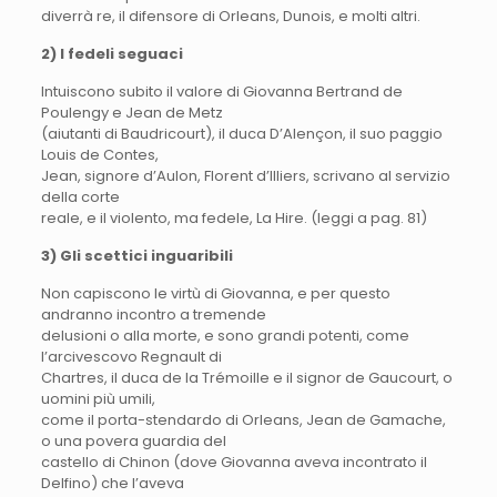
diverrà re, il difensore di Orleans, Dunois, e molti altri.
2) I fedeli seguaci
Intuiscono subito il valore di Giovanna Bertrand de
Poulengy e Jean de Metz
(aiutanti di Baudricourt), il duca D’Alençon, il suo paggio
Louis de Contes,
Jean, signore d’Aulon, Florent d’Illiers, scrivano al servizio
della corte
reale, e il violento, ma fedele, La Hire. (leggi a pag. 81)
3) Gli scettici inguaribili
Non capiscono le virtù di Giovanna, e per questo
andranno incontro a tremende
delusioni o alla morte, e sono grandi potenti, come
l’arcivescovo Regnault di
Chartres, il duca de la Trémoille e il signor de Gaucourt, o
uomini più umili,
come il porta-stendardo di Orleans, Jean de Gamache,
o una povera guardia del
castello di Chinon (dove Giovanna aveva incontrato il
Delfino) che l’aveva