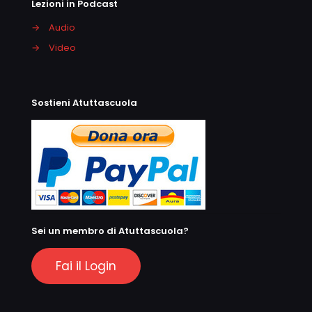
Lezioni in Podcast
→
Audio
→
Video
Sostieni Atuttascuola
Sei un membro di Atuttascuola?
Fai il Login