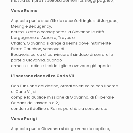
mostra sempre rispettosa dei nemici. (leggi pag. 150).
Verso Reims
A questo punto sconfitte le roccaforti inglesi di Jargeau,
Meung e Beaugency,
neutralizzate o consegnatesi a Giovanna le città
borgognone di Auxerre, Troyes e
Chalon, Giovanna si dirige a Reims dove inutilmente
Pierre Cauchon, vescovo di
Beauvois, cerca di convincere il sindaco di serrare le
porte a Giovanna, quando
ormai i cittadini e i soldati gliele avevano già aperte.
L’incoronazione di re Carlo VII
Con l’unzione del delfino, ormai divenuto re con il nome
di Carlo VII, si
compie la duplice missione di Giovanna, di 1) liberare
Orleans dall’assedio e 2)
condurre il delfino a Reims perché sia consacrato.
Verso Parigi
A questo punto Giovanna si dirige verso la capitale,