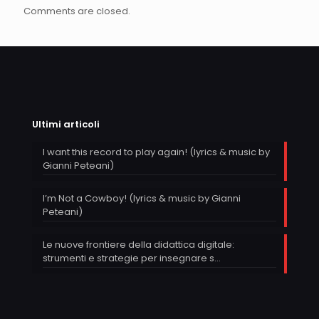
Comments are closed.
Ultimi articoli
I want this record to play again! (lyrics & music by
Gianni Peteani)
I’m Not a Cowboy! (lyrics & music by Gianni
Peteani)
Le nuove frontiere della didattica digitale:
strumenti e strategie per insegnare s…