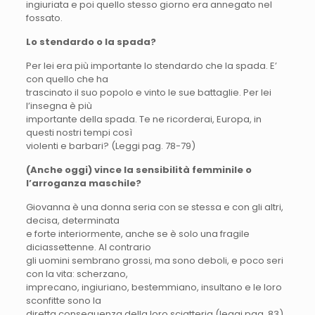
ingiuriata e poi quello stesso giorno era annegato nel
fossato.
Lo stendardo o la spada?
Per lei era più importante lo stendardo che la spada. E’
con quello che ha
trascinato il suo popolo e vinto le sue battaglie. Per lei
l’insegna è più
importante della spada. Te ne ricorderai, Europa, in
questi nostri tempi così
violenti e barbari? (Leggi pag. 78-79)
(Anche oggi) vince la sensibilità femminile o
l’arroganza maschile?
Giovanna è una donna seria con se stessa e con gli altri,
decisa, determinata
e forte interiormente, anche se è solo una fragile
diciassettenne. Al contrario
gli uomini sembrano grossi, ma sono deboli, e poco seri
con la vita: scherzano,
imprecano, ingiuriano, bestemmiano, insultano e le loro
sconfitte sono la
diretta conseguenza della loro sciatteria (leggi pag. 83)