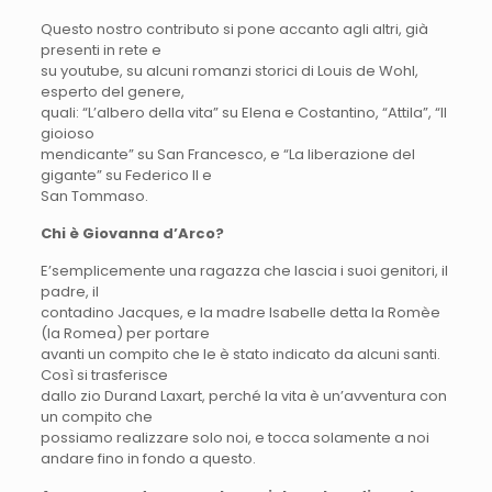
Questo nostro contributo si pone accanto agli altri, già
presenti in rete e
su youtube, su alcuni romanzi storici di Louis de Wohl,
esperto del genere,
quali: “L’albero della vita” su Elena e Costantino, “Attila”, “Il
gioioso
mendicante” su San Francesco, e “La liberazione del
gigante” su Federico II e
San Tommaso.
Chi è Giovanna d’Arco?
E’semplicemente una ragazza che lascia i suoi genitori, il
padre, il
contadino Jacques, e la madre Isabelle detta la Romèe
(la Romea) per portare
avanti un compito che le è stato indicato da alcuni santi.
Così si trasferisce
dallo zio Durand Laxart, perché la vita è un’avventura con
un compito che
possiamo realizzare solo noi, e tocca solamente a noi
andare fino in fondo a questo.