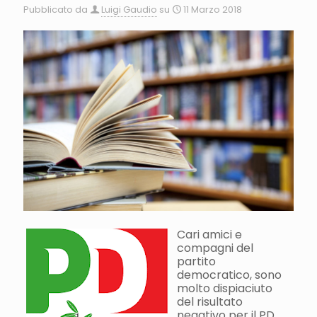
Pubblicato da
Luigi Gaudio
su
11 Marzo 2018
Cari amici e
compagni del
partito
democratico, sono
molto dispiaciuto
del risultato
negativo per il PD,