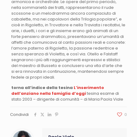
armonica e orchestrale. Le opere del primo periodo,
nella sommarietà dei tratti, rappresentarono il rude
scossone a un melodramma ancora compiaciuto di
cabalette, ma nei capolavori della Trilogia popolare”, e
cioè in Rigoletto, in Trovatore e nella Traviata i recitativi, le
arie, i duetti, i cori e gli insieme erano già animati di un
forte pensiero drammatico, presentavano un’umanità di
affetti che comunicava al canto passioni reali e concrete:
l’amore paterno di Rigoletto, la passione redentrice e
senza speranza di Violetta, e così via. Otello e Falstaff
segnarono i più alti raggiungimenti espressivi e stilistici
del maestro di Busseto e conclusero una vita d’arte che
si era rinnovata in continuazione, mantenendosi sempre
fedele ai propri ideali.
torna all’indice della tesina
L’inserimento
dell’anziano nella famiglia d’oggi
tesina esame di
stato 2003 – dirigente di comunità – di Maria Paola Viale
Condividi
0
Paola Viale