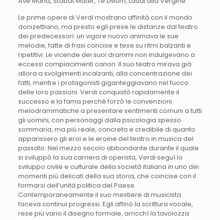
Ave Maria, Stabat Mater, Te Deum, Laudi alla Vergine.
Le prime opere di Verdi mostrano affinità con il mondo
donizettiano, ma presto egli prese le distanze dal teatro
dei predecessori: un vigore nuovo animava le sue
melodie, fatte di frasi concise e tese su ritmi balzanti e
ripetitivi. Le vicende dei suoi drammi non indulgevano a
eccessi compiacimenti canori. Il suo teatro mirava già
allora a svolgimenti incalzanti, alla concentrazione dei
fatti, mentre i protagonisti giganteggiavano nel fuoco
delle loro passioni. Verdi conquistò rapidamente il
successo e la fama perché forzò le convenzioni
melodrammatiche a presentare sentimenti comuni a tutti
gli uomini, con personaggi dalla psicologia spesso
sommaria, ma più reale, concreta e credibile di quanto
apparissero gli eroi e le eroine del teatro in musica del
passato. Nel mezzo secolo abbondante durante il quale
si sviluppò la sua carriera di operista, Verdi seguì lo
sviluppo civile e culturale della società italiana in uno dei
momenti più delicati della sua storia, che coincise con il
formarsi dell’unità politica del Paese.
Contemporaneamente il suo mestiere di musicista
faceva continui progressi. Egli affinò la scrittura vocale,
rese più vario il disegno formale, arricchì la tavolozza