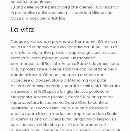
società ottocentesca.
Fu una delle poche personalità che orientò i suoi sacrifici
in prospettiva della vecchiaia, istituendo a Milano una
Casa di Riposo per artisti lirici.
La vita:
Nacque a Roncole, in provincia di Parma, nel 1813 e morì
nella Casa di riposo a Milano, fondata da lui, nel 1901. Era
di umile famiglia. Ben presto intraprese gli studi musicali
sotto la guida di musicisti locali. Un facoltoso
commerciante di Busseto, Antonio Barezzi, lo prese sotto
la sua protezione e lo fece studiare con il direttore della
banda cittadina. Ottenne una borsa di studio per
accedere al Conservatorio di Milano ma non potè
essere ammesso avendo superato i limiti d’età. Rientrato
a Busseto, nel 1836 sposò la figlia del suo protettore,
Margherita Barezzi e presto si trasferì a Milano per far
rappresentare la sua prima Opera Oberto conte di
Bonifacio” al Teatro della Scala. Il buon successo di
questa opera fece in modo che l’impresario della Scala
gli commissionò un’Opera Buffa, Un giorno di regno”. Fu
un insuccesso netto che prostrò profondamente il
musicista, tanto che fece ritorno a Busseto con l’intento di