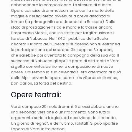
abbandonare la composizione. La stesura di questa
Opera coincise drammaticamente con la morte della
moglie e del figlioletto avvenute a breve distanza di
tempo (la primogenita era deceduta a Busseto). Dallo
stato di prostrazione fisica e morale lo trasse ancora
l’impresario Morelli, che insistette per fargli musicare il
libretto di Nabucco. Nel 1842 il pubblico della Scala
decretò il trionfo dell’Opera; al successo non fu estranea
la partecipazione del soprano Giuseppina Strapponi,
che sarebbe poi diventata la compagna della sua vita. Il
successo di Nabucco gli aprì le porte di altri teatri e Verdi
si gettò con entusiasmo nella composizione di nuove
opere. Col tempo la sua celebrità si era affermata al di là
delle Alpi scrivendo opere come: Les vêpres siciliennes,
Don Carlos, La forza del destino.
Opere teatrali:
Verdi compose 25 melodrammi; 6 di essi ebbero anche
una seconda versione o un rifacimento. Sono tutti di
argomento serio o tragico, ad eccezione del secondo,
Un giorno di regno”, e dell’ultimo, Falstaff. Si può ripartire
l’opera di Verdi in tre periodi: