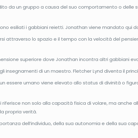
dito da un gruppo a causa del suo comportamento o delle s
gono esiliati i gabbiani reietti. Jonathan viene mandato qui
i attraverso lo spazio e il tempo con la velocità del pensier
imensione superiore dove Jonathan incontra altri gabbiani ev
 insegnamenti di un maestro. Fletcher Lynd diventa il princi
 un essere umano viene elevato allo status di divinità o figu
 riferisce non solo alla capacità fisica di volare, ma anche al
a propria verità.
importanza dell’individuo, della sua autonomia e della sua ca