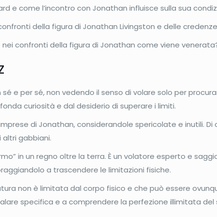
ard e come l’incontro con Jonathan influisce sulla sua condiz
nfronti della figura di Jonathan Livingston e delle creden
e nei confronti della figura di Jonathan come viene venerata
z
 sé e per sé, non vedendo il senso di volare solo per procura
onda curiosità e dal desiderio di superare i limiti.
prese di Jonathan, considerandole spericolate e inutili. Di
 altri gabbiani.
mo” in un regno oltre la terra. È un volatore esperto e sag
raggiandolo a trascendere le limitazioni fisiche.
ura non è limitata dal corpo fisico e che può essere ovunq
are specifica e a comprendere la perfezione illimitata del s