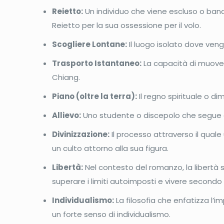
Reietto:
Un individuo che viene escluso o ban
Reietto per la sua ossessione per il volo.
Scogliere Lontane:
Il luogo isolato dove ven
Trasporto Istantaneo:
La capacità di muovers
Chiang.
Piano (oltre la terra):
Il regno spirituale o d
Allievo:
Uno studente o discepolo che segue gli
Divinizzazione:
Il processo attraverso il quale
un culto attorno alla sua figura.
Libertà:
Nel contesto del romanzo, la libertà si
superare i limiti autoimposti e vivere secondo l
Individualismo:
La filosofia che enfatizza l’
un forte senso di individualismo.