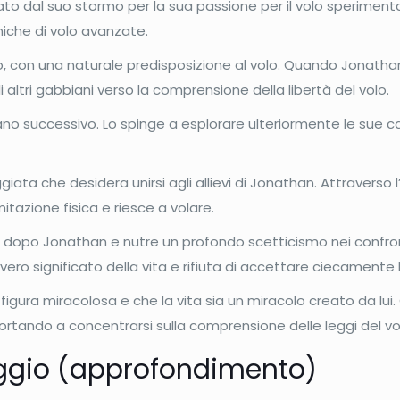
o dal suo stormo per la sua passione per il volo sperimenta
niche di volo avanzate.
, con una naturale predisposizione al volo. Quando Jonathan
 altri gabbiani verso la comprensione della libertà del volo.
 piano successivo. Lo spinge a esplorare ulteriormente le sue 
ata che desidera unirsi agli allievi di Jonathan. Attraverso
mitazione fisica e riesce a volare.
opo Jonathan e nutre un profondo scetticismo nei confronti 
 vero significato della vita e rifiuta di accettare ciecament
figura miracolosa e che la vita sia un miracolo creato da lui
ortando a concentrarsi sulla comprensione delle leggi del vol
gio (approfondimento)