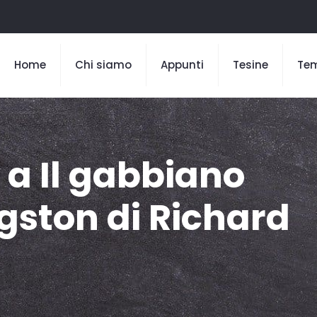
Home
Chi siamo
Appunti
Tesine
Te
 a Il gabbiano
gston di Richard