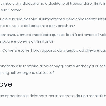
simbolo di individualismo e desiderio di trascendere i limiti 
l suo Stormo.
ale e la sua filosofia sull’importanza della conoscenza interi
e del volo e dell’esistenza per Jonathan?
l romanzo. Come si manifesta questa libertà attraverso il vo
 paure e convinzioni limitanti?
 Come si evolve il loro rapporto da maestro ad allievo e qual
di Jonathan e la reazione di personaggi come Anthony a questo 
i originali emergono dal testo?
iave
an appartiene inizialmente, caratterizzata da una mentalità