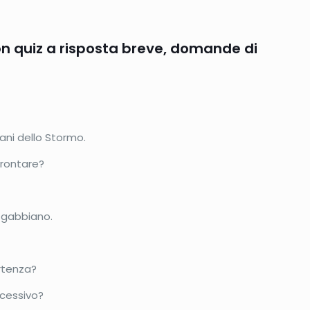
con quiz a risposta breve, domande di
ani dello Stormo.
frontare?
n gabbiano.
artenza?
ccessivo?