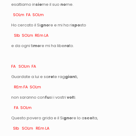
esaltiamo in
sie
me il suo
no
me.
SOLm FA SOLm
Ho cercato il Si
gno
re e mi ha ri
spo
sto
SIb SOLm REm LA
e da ogni ti
mo
re mi ha libe
ra
to.
FA SOLm FA
Guardate a lui e sa
re
te rag
gian
ti,
REm FA SOLm
non saranno con
fu
si i vostri
vol
ti.
FA SOLm
Questo povero grida e il Si
gno
re lo a
sco
lta,
SIb SOLm REm LA