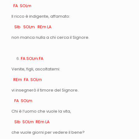
FA SOLm
Il ricco è indigente, affamato:
SIb SOLm REm LA
non manca nulla a chi cerca il Signore.
FA SOLm FA
Venite, figli, ascoltatemi:
REm FA SOLm
vi insegnerò il timore del Signore.
FA SOLm
Chi è l’uomo che vuole la vita,
SIb SOLm REm LA
che vuole giorni per vedere il bene?