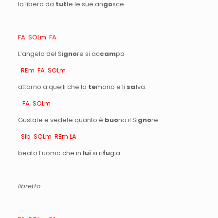
lo libera da
tut
te le sue an
go
sce.
FA SOLm FA
L’angelo del Si
gno
re si ac
cam
pa
REm FA SOLm
attorno a quelli che lo
te
mono e li
sal
va.
FA SOLm
Gustate e vedete quanto è
buo
no il Si
gno
re
SIb SOLm REm LA
beato l’uomo che in
lui
si ri
fu
gia.
libretto