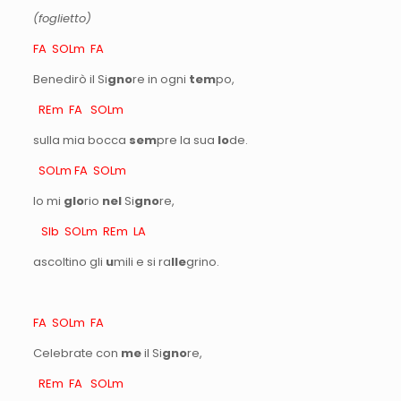
(foglietto)
FA SOLm FA
Benedirò il Si
gno
re in ogni
tem
po,
REm FA SOLm
sulla mia bocca
sem
pre la sua
lo
de.
SOLm FA SOLm
Io mi
glo
rio
nel
Si
gno
re,
SIb SOLm REm LA
ascoltino gli
u
mili e si ra
lle
grino.
FA SOLm FA
Celebrate con
me
il Si
gno
re,
REm FA SOLm