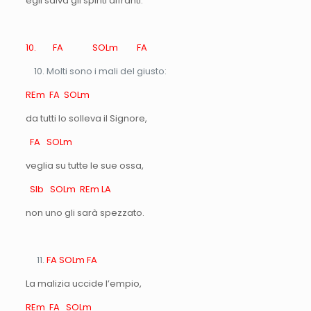
egli salva gli spiriti affranti.
10. FA SOLm FA
Molti sono i mali del giusto:
REm FA SOLm
da tutti lo solleva il Signore,
FA SOLm
veglia su tutte le sue ossa,
SIb SOLm REm LA
non uno gli sarà spezzato.
FA SOLm FA
La malizia uccide l’empio,
REm FA SOLm