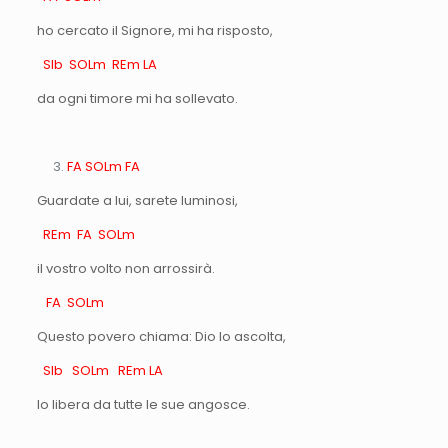
ho cercato il Signore, mi ha risposto,
SIb SOLm REm LA
da ogni timore mi ha sollevato.
FA SOLm FA
Guardate a lui, sarete luminosi,
REm FA SOLm
il vostro volto non arrossirà.
FA SOLm
Questo povero chiama: Dio lo ascolta,
SIb SOLm REm LA
lo libera da tutte le sue angosce.