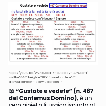
https://youtu.be/WZnkSabiI_Y?autoplay=1&mute=1″
width=”640″ height=”385″ frameborder=”0″
allowfullscreen=”allowfullscreen”>
📖
“Gustate e vedete” (n. 467
del Cantemus Domino)
, è un
vero gioiello liturgico ispirato al