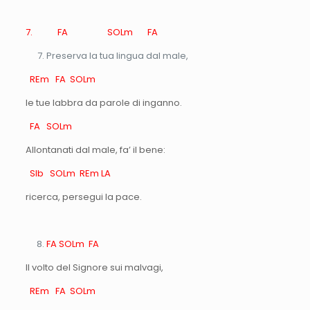
7. FA SOLm FA
Preserva la tua lingua dal male,
REm FA SOLm
le tue labbra da parole di inganno.
FA SOLm
Allontanati dal male, fa’ il bene:
SIb SOLm REm LA
ricerca, persegui la pace.
FA SOLm FA
Il volto del Signore sui malvagi,
REm FA SOLm