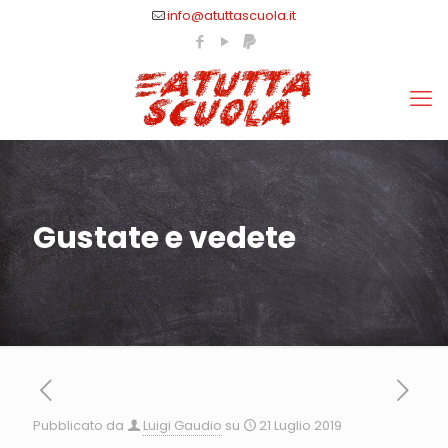
info@atuttascuola.it
Gustate e vedete
Pubblicato da
Luigi Gaudio
su
21 Luglio 2019