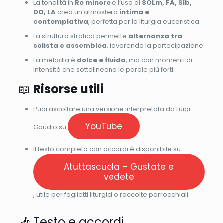
La tonalità in
Re minore
e l’uso di
SOLm, FA, SIb,
DO, LA
crea un’atmosfera
intima e
contemplativa
, perfetta per la liturgia eucaristica.
La struttura strofica permette
alternanza tra
solista e assemblea
, favorendo la partecipazione.
La melodia è
dolce e fluida
, ma con momenti di
intensità che sottolineano le parole più forti.
📖
Risorse utili
Puoi ascoltare una versione interpretata da Luigi
YouTube
Gaudio su
.
Il testo completo con accordi è disponibile su
Atuttascuola – Gustate e
vedete
, utile per foglietti liturgici o raccolte parrocchiali.
🎶 Testo e accordi