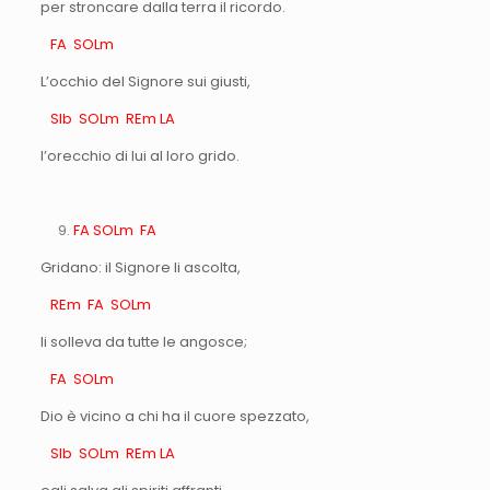
per stroncare dalla terra il ricordo.
FA SOLm
L’occhio del Signore sui giusti,
SIb SOLm REm LA
l’orecchio di lui al loro grido.
FA SOLm FA
Gridano: il Signore li ascolta,
REm FA SOLm
li solleva da tutte le angosce;
FA SOLm
Dio è vicino a chi ha il cuore spezzato,
SIb SOLm REm LA