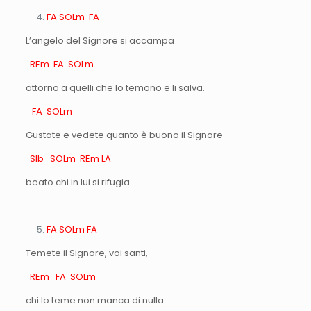
FA SOLm FA
L’angelo del Signore si accampa
REm FA SOLm
attorno a quelli che lo temono e li salva.
FA SOLm
Gustate e vedete quanto è buono il Signore
SIb SOLm REm LA
beato chi in lui si rifugia.
FA SOLm FA
Temete il Signore, voi santi,
REm FA SOLm
chi lo teme non manca di nulla.