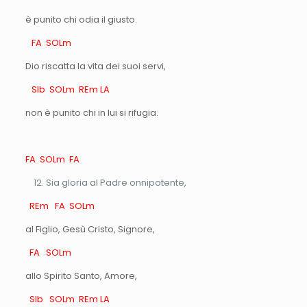
è punito chi odia il giusto.
FA SOLm
Dio riscatta la vita dei suoi servi,
SIb SOLm REm LA
non è punito chi in lui si rifugia.
FA SOLm FA
Sia gloria al Padre onnipotente,
REm FA SOLm
al Figlio, Gesù Cristo, Signore,
FA SOLm
allo Spirito Santo, Amore,
SIb SOLm REm LA